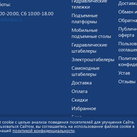
Гидравлические
Доставк
боты:
тележки
Обмен и
00-20:00, Сб 10:00-18.00
Подъемные
tehnika.ru
Обратна
платформы
Публичн
Мобильные
оферта
подъемные столы
Пользов
Гидравлические
соглаше
штабелеры
Политик
Электроштабелеры
конфиде
Самоходные
Устав
штабелеры
Отзывы
Доставка
Оплата
Скидки
Избранное
Блог
т cookie с целью анализа поведения посетителей для улучшения Сайта.
й характер и не является публичной офертой.
Политика ко
зоваться Сайтом, вы соглашаетесь на использование файлов cookie в
 нашей
политикой конфиденциальности
.