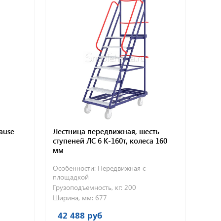
ause
Лестница передвижная, шесть
ступеней ЛС 6 К-160т, колеса 160
мм
Особенности:
Передвижная с
площадкой
Грузоподъемность, кг:
200
Ширина, мм:
677
42 488 руб