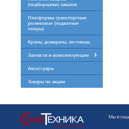
(подборщики) заказов
Платформы транспортные
роликовые (подкатные
опоры)
Краны, домкраты, лестницы
Запчасти и комплектующие
Аксессуары
Товары по акции
Мы в соци