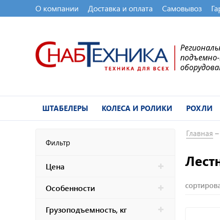
О компании
Доставка и оплата
Самовывоз
Га
Регионал
подъемно
оборудова
ШТАБЕЛЕРЫ
КОЛЕСА И РОЛИКИ
РОХЛИ
Главная
Фильтр
Лест
Цена
сортирова
Особенности
Грузоподъемность, кг