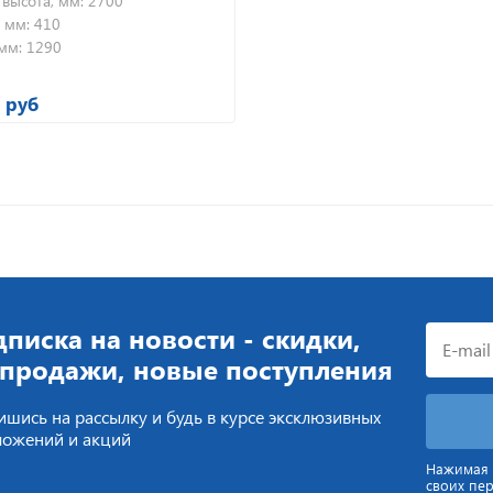
 высота, мм:
2700
 мм:
410
мм:
1290
 руб
писка на новости - скидки,
спродажи, новые поступления
шись на рассылку и будь в курсе эксклюзивных
ложений и акций
Нажимая н
своих пе