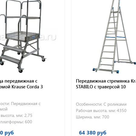
ца передвижная с
Передвижная стремянка Kr
мой Krause Corda 3
STABILO с траверсой 10
и
ости:
Передвижная с
Особенности:
С роликами
рмой
Рабочая высота, мм:
4350
 высота, мм:
2,75
Ширина, мм:
700
платформы:
600
0 руб
64 380 руб