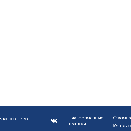
Платформенные
О комп
альных сетях:
тележки
Контакт