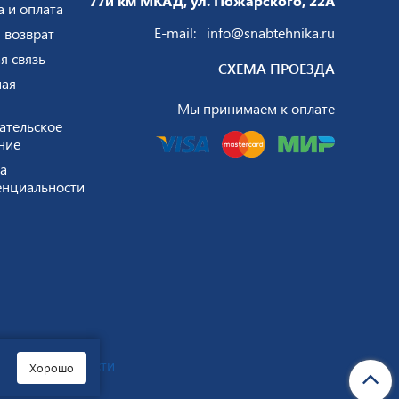
77й км МКАД, ул. Пожарского, 22А
а и оплата
E-mail:
info@snabtehnika.ru
 возврат
я связь
СХЕМА ПРОЕЗДА
ая
Мы принимаем к оплате
ательское
ние
а
нциальности
нфиденциальности
Хорошо