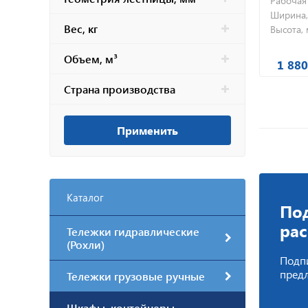
Рабочая
Ширина,
Вес, кг
Высота, 
Объем, м³
1 880
Страна производства
Применить
Каталог
Под
ра
Тележки гидравлические
(Рохли)
Подпи
пред
Тележки грузовые ручные
Шкафы, контейнеры,