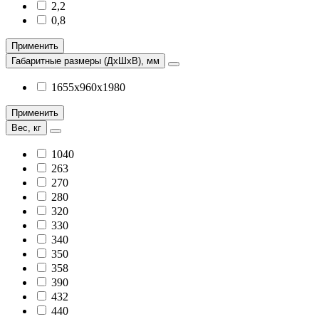
2,2
0,8
Применить
Габаритные размеры (ДхШхВ), мм
1655х960х1980
Применить
Вес, кг
1040
263
270
280
320
330
340
350
358
390
432
440