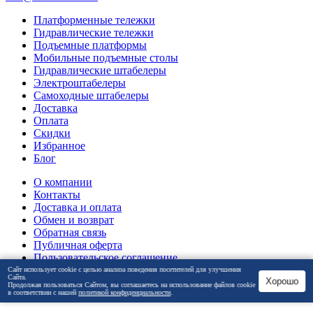
Платформенные тележки
Гидравлические тележки
Подъемные платформы
Мобильные подъемные столы
Гидравлические штабелеры
Электроштабелеры
Самоходные штабелеры
Доставка
Оплата
Скидки
Избранное
Блог
О компании
Контакты
Доставка и оплата
Обмен и возврат
Обратная связь
Публичная оферта
Пользовательское соглашение
Политика конфиденциальности
Сайт использует cookie с целью анализа поведения посетителей для улучшения
Сайта.
Хорошо
Устав
Продолжая пользоваться Сайтом, вы соглашаетесь на использование файлов cookie
в соответствии с нашей
политикой конфиденциальности
.
Отзывы