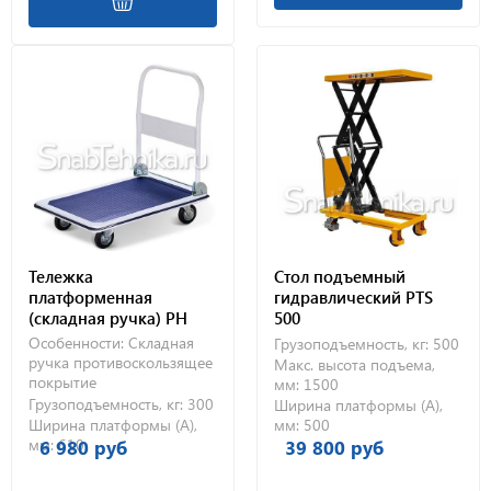
Тележка
Стол подъемный
платформенная
гидравлический PTS
(складная ручка) PH
500
300
Особенности:
Складная
Грузоподъемность, кг:
500
ручка
противоскользящее
Макс. высота подъема,
покрытие
мм:
1500
Грузоподъемность, кг:
300
Ширина платформы (А),
Ширина платформы (А),
мм:
500
мм:
610
6 980 руб
39 800 руб