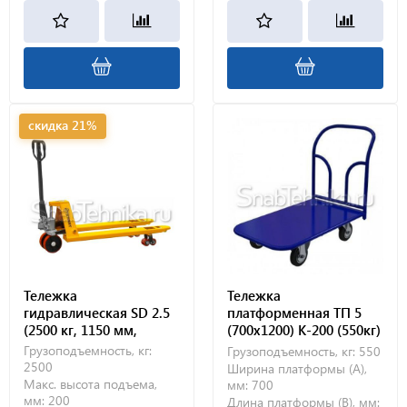
скидка 21%
Тележка
Тележка
гидравлическая SD 2.5
платформенная ТП 5
(2500 кг, 1150 мм,
(700х1200) К-200 (550кг)
полиуретановые
Грузоподъемность, кг:
Грузоподъемность, кг:
550
колеса)
2500
Ширина платформы (А),
Макс. высота подъема,
мм:
700
мм:
200
Длина платформы (В), мм: