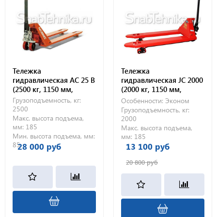
Тележка
Тележка
гидравлическая AC 25 B
гидравлическая JC 2000
(2500 кг, 1150 мм,
(2000 кг, 1150 мм,
полиуретановые
полиуретановые
Грузоподъемность, кг:
Особенности:
Эконом
колеса)
колеса)
2500
Грузоподъемность, кг:
Макс. высота подъема,
2000
мм:
185
Макс. высота подъема,
Мин. высота подъема, мм:
мм:
185
85
28 000 руб
13 100 руб
20 800 руб