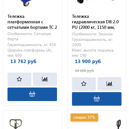
Тележка
Тележка
платформенная с
гидравлическая DB 2.0
сетчатыми бортами ТС 2
PU (2000 кг, 1150 мм,
(600х900) К-160 (450кг)
полиуретановые
Особенности:
Сетчатые
Особенности:
Эконом
колеса)
борта
Грузоподъемность, кг:
Грузоподъемность, кг:
450
2000
Ширина платформы (А),
Макс. высота подъема,
мм:
600
мм:
190
13 762 руб
13 900 руб
20 600 руб
скидка 37%