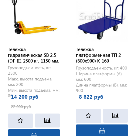
Тележка
Тележка
гидравлическая SB 2.5
платформенная ТП 2
(DF-III, 2500 кг, 1150 мм,
(600х900) К-160
полиуретановые
Грузоподъемность, кг:
Грузоподъемность, кг:
400
колеса)
2500
Ширина платформы (А),
Макс. высота подъема,
мм:
600
мм:
200
Длина платформы (В), мм:
Мин. высота подъема, мм:
900
80
14 200 руб
8 622 руб
22 000 руб