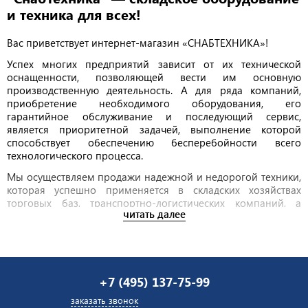
и техника для всех!
Вас приветствует интернет-магазин «СНАБТЕХНИКА»!
Успех многих предприятий зависит от их технической
оснащенности, позволяющей вести им основную
производственную деятельность. А для ряда компаний,
приобретение необходимого оборудования, его
гарантийное обслуживание и последующий сервис,
является приоритетной задачей, выполнение которой
способствует обеспечению бесперебойности всего
технологического процесса.
Мы осуществляем продажи надежной и недорогой техники,
которая успешно применяется в складских хозяйствах
торговых баз, транспортно-логистических компаний, а
читать далее
также на производственных и строительных объектах. Также
наша фирма осуществляет гарантийный и постгарантийный
ремонт складской техники и грузоподъемного
оборудования.
Виды скадской техники, представленной в
+7 (495) 137-75-99
нашем каталоге:
заказать звонок