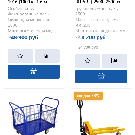
1016 (1000 кг 1,6 м
RHP(BF) 2500 (2500 кг,
фиксированные вилы)
1150 мм,
Особенности:
Грузоподъемность, кг:
полиуретановые
Фиксированные вилы
2500
колеса)
Грузоподъемность, кг:
Макс. высота подъема,
1000
мм:
200
Макс. высота подъема,
Мин. высота подъема, мм:
мм:
1600
85
48 900 руб
18 200 руб
24 700 руб
скидка 33%