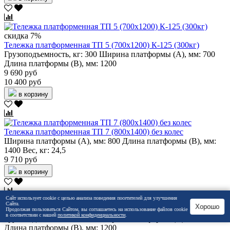
скидка 7%
Тележка платформенная ТП 5 (700х1200) К-125 (300кг)
Грузоподъемность, кг:
300
Ширина платформы (А), мм:
700
Длина платформы (В), мм:
1200
9 690 руб
10 400 руб
в корзину
Тележка платформенная ТП 7 (800х1400) без колес
Ширина платформы (А), мм:
800
Длина платформы (В), мм:
1400
Вес, кг:
24,5
9 710 руб
в корзину
Сайт использует cookie с целью анализа поведения посетителей для улучшения
Сайта.
Хорошо
Тележка платформенная ТПЛ 6х12-1Р 200-Ч
Продолжая пользоваться Сайтом, вы соглашаетесь на использование файлов cookie
в соответствии с нашей
политикой конфиденциальности
.
Грузоподъемность, кг:
500
Ширина платформы (А), мм:
600
Длина платформы (В), мм:
1200