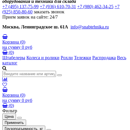
оборудования и техники для склада
+7 (495) 137-75-99
+7 (936) 610-70-31
+7 (980) 462-34-25
+7
(925) 850-80-60
заказать звонок
Прием заявок на сайте: 24/7
Москва, Ленинградское ш. 61А
info@snabtehnika.ru
Корзина
(
0
)
на сумму
0 руб
(
0
)
Штабелеры
Колеса и ролики
Рохли
Тележки
Распродажа
Весь
каталог
Корзина
(
0
)
на сумму
0 руб
(
0
)
Фильтр
Цена
Применить
Грузоподъемность, кг