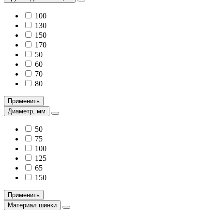
100
130
150
170
50
60
70
80
Применить
Диаметр, мм
50
75
100
125
65
150
Применить
Материал шинки