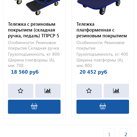
Тележка с резиновым
Тележка
покрытием (складная
платформенная с
ручка, педаль) ТПРСР 5
резиновым покрытием
МП (700х1200) без
ТПР 10 (800х1800) 160-Ч
Особенности:
Резиновое
Особенности:
Резиновое
колес
покрытие
Складная ручка
покрытие
Грузоподъемность, кг:
800
Грузоподъемность, кг:
400
Ширина платформы (А),
Ширина платформы (А),
мм:
700
мм:
800
18 560 руб
20 452 руб
1
2