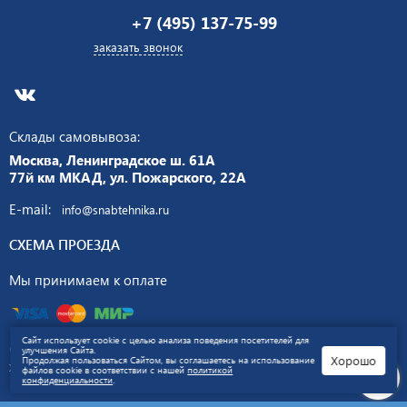
+7 (495) 137-75-99
заказать звонок
Склады самовывоза:
Москва, Ленинградское ш. 61А
77й км МКАД, ул. Пожарского, 22А
E-mail:
info@snabtehnika.ru
СХЕМА ПРОЕЗДА
Мы принимаем к оплате
Сайт использует cookie с целью анализа поведения посетителей для
© 2026 «СНАБТЕХНИКА» Сайт носит информационный
улучшения Сайта.
Хорошо
Продолжая пользоваться Сайтом, вы соглашаетесь на использование
характер и не является публичной офертой.
Политика
файлов cookie в соответствии с нашей
политикой
конфиденциальности
.
конфиденциальности