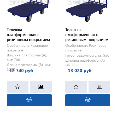
Тележка
Тележка
платформенная с
платформенная с
резиновым покрытием
резиновым покрытием
ТПР 5 (700х1200) без
ТПР 3 (600х1000) 200-Ч
Особенности:
Резиновое
Особенности:
Резиновое
колес
покрытие
покрытие
Ширина платформы (А),
Грузоподъемность, кг:
550
мм:
700
Ширина платформы (А),
Длина платформы (В), мм:
мм:
600
1200
12 740 руб
13 020 руб