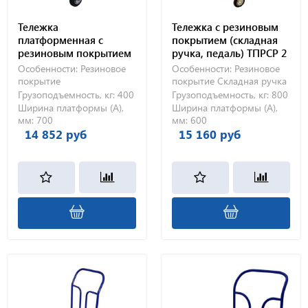
Тележка
Тележка с резиновым
платформенная с
покрытием (складная
резиновым покрытием
ручка, педаль) ТПРСР 2
ТПР 5 (700х1200) 160-Ч
МП (600х900) без колес
Особенности:
Резиновое
Особенности:
Резиновое
покрытие
покрытие
Складная ручка
Грузоподъемность, кг:
400
Грузоподъемность, кг:
800
Ширина платформы (А),
Ширина платформы (А),
мм:
700
мм:
600
14 852 руб
15 160 руб