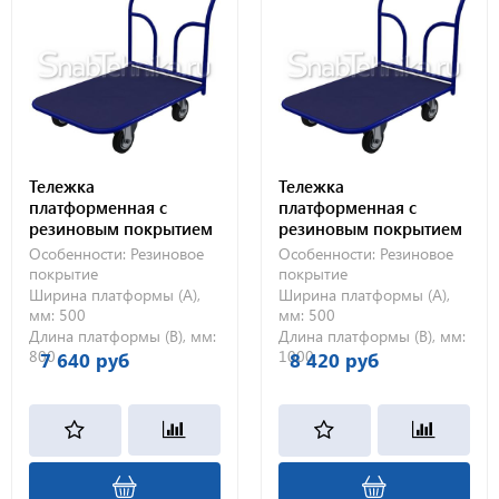
Тележка
Тележка
платформенная с
платформенная с
резиновым покрытием
резиновым покрытием
ТПР 1 (500х800) без
ТПР 9 (500х1000) без
Особенности:
Резиновое
Особенности:
Резиновое
колес
колес
покрытие
покрытие
Ширина платформы (А),
Ширина платформы (А),
мм:
500
мм:
500
Длина платформы (В), мм:
Длина платформы (В), мм:
800
1000
7 640 руб
8 420 руб