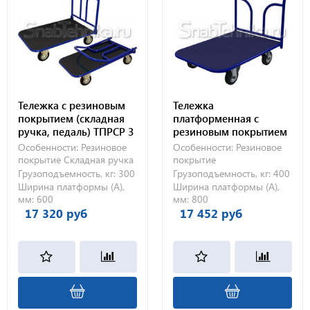
Тележка с резиновым
Тележка
покрытием (складная
платформенная с
ручка, педаль) ТПРСР 3
резиновым покрытием
МП (600х1000) 125-Ч
ТПР 7 (800х1400) 160-Ч
Особенности:
Резиновое
Особенности:
Резиновое
покрытие
Складная ручка
покрытие
Грузоподъемность, кг:
300
Грузоподъемность, кг:
400
Ширина платформы (А),
Ширина платформы (А),
мм:
600
мм:
800
17 320 руб
17 452 руб