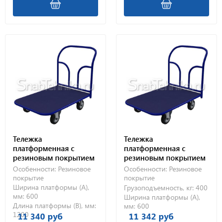
Тележка
Тележка
платформенная с
платформенная с
резиновым покрытием
резиновым покрытием
ТПР 4 (600х1200) без
ТПР 2 (600х900) 160-Ч
Особенности:
Резиновое
Особенности:
Резиновое
колес
покрытие
покрытие
Ширина платформы (А),
Грузоподъемность, кг:
400
мм:
600
Ширина платформы (А),
Длина платформы (В), мм:
мм:
600
1200
11 340 руб
11 342 руб