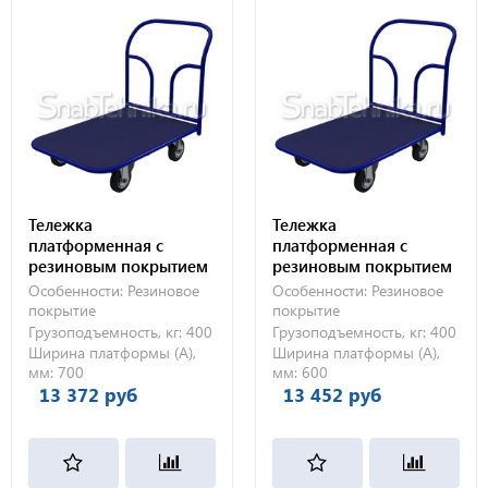
Тележка
Тележка
платформенная с
платформенная с
резиновым покрытием
резиновым покрытием
ТПР 8 (700х1000) 160-Ч
ТПР 4 (600х1200) 160-Ч
Особенности:
Резиновое
Особенности:
Резиновое
покрытие
покрытие
Грузоподъемность, кг:
400
Грузоподъемность, кг:
400
Ширина платформы (А),
Ширина платформы (А),
мм:
700
мм:
600
13 372 руб
13 452 руб