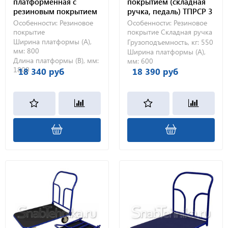
платформенная с
покрытием (складная
резиновым покрытием
ручка, педаль) ТПРСР 3
ТПР 10 (800х1800) без
МП (600х1000) 200-Ч
Особенности:
Резиновое
Особенности:
Резиновое
колес
покрытие
покрытие
Складная ручка
Ширина платформы (А),
Грузоподъемность, кг:
550
мм:
800
Ширина платформы (А),
Длина платформы (В), мм:
мм:
600
1800
18 340 руб
18 390 руб