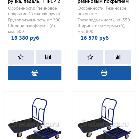
ручка, педаль) ТПРСР 2
резиновым покрытием
МП (600х900) 125-Ч
ТПР 6 (800х1200) 200-Ч
Особенности:
Резиновое
Особенности:
Резиновое
покрытие
Складная ручка
покрытие
Грузоподъемность, кг:
300
Грузоподъемность, кг:
550
Ширина платформы (А),
Ширина платформы (А),
мм:
600
мм:
800
16 380 руб
16 570 руб