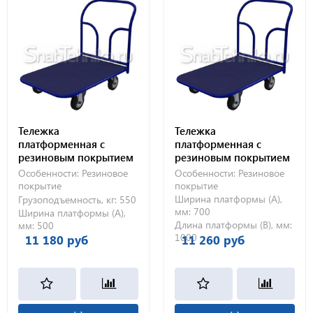
Тележка
Тележка
платформенная с
платформенная с
резиновым покрытием
резиновым покрытием
ТПР 9 (500х1000) 200-Ч
ТПР 8 (700х1000) без
Особенности:
Резиновое
Особенности:
Резиновое
колес
покрытие
покрытие
Ширина платформы (А),
Грузоподъемность, кг:
550
мм:
700
Ширина платформы (А),
Длина платформы (В), мм:
мм:
500
1000
11 180 руб
11 260 руб