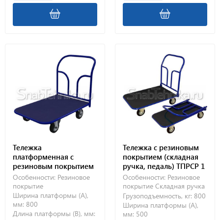
Тележка
Тележка с резиновым
платформенная с
покрытием (складная
резиновым покрытием
ручка, педаль) ТПРСР 1
ТПР 6 (800х1200) без
МП (500х800) без колес
Особенности:
Резиновое
Особенности:
Резиновое
колес
покрытие
покрытие
Складная ручка
Ширина платформы (А),
Грузоподъемность, кг:
800
мм:
800
Ширина платформы (А),
Длина платформы (В), мм:
мм:
500