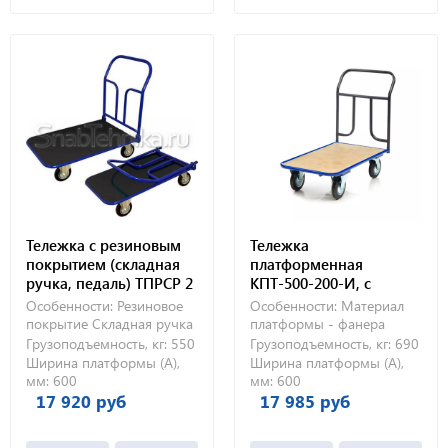
Тележка с резиновым
Тележка
покрытием (складная
платформенная
ручка, педаль) ТПРСР 2
КПТ-500-200-И, с
МП (600х900) 200-Ч
фанерой, 600х1000 мм
Особенности:
Резиновое
Особенности:
Материал
покрытие
Складная ручка
платформы - фанера
Грузоподъемность, кг:
550
Грузоподъемность, кг:
690
Ширина платформы (А),
Ширина платформы (А),
мм:
600
мм:
600
17 920 руб
17 985 руб