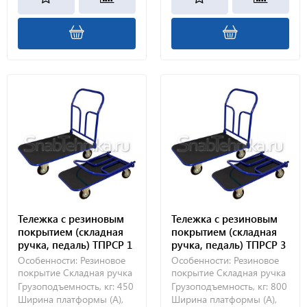
Тележка с резиновым
Тележка с резиновым
покрытием (складная
покрытием (складная
ручка, педаль) ТПРСР 1
ручка, педаль) ТПРСР 3
МП (500х800) 160-Ч
МП (600х1000) без
Особенности:
Резиновое
Особенности:
Резиновое
колес
покрытие
Складная ручка
покрытие
Складная ручка
Грузоподъемность, кг:
450
Грузоподъемность, кг:
800
Ширина платформы (А),
Ширина платформы (А),