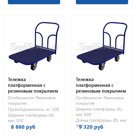
Тележка
Тележка
платформенная с
платформенная с
резиновым покрытием
резиновым покрытием
ТПР 1 (500х800) 125-Ч
ТПР 2 (600х900) без
Особенности:
Резиновое
Особенности:
Резиновое
колес
покрытие
покрытие
Ширина платформы (А),
Грузоподъемность, кг:
300
мм:
600
Ширина платформы (А),
Длина платформы (В), мм:
мм:
500
900
8 860 руб
9 320 руб