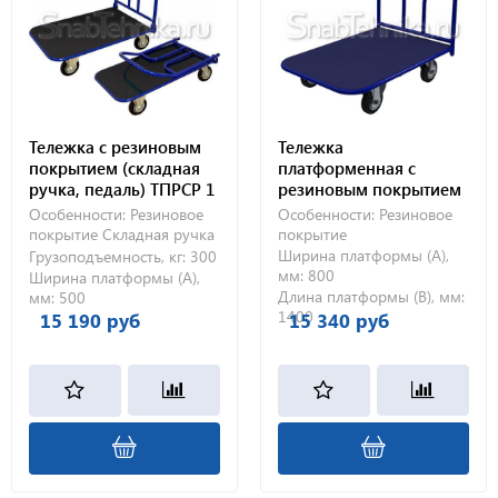
Тележка с резиновым
Тележка
покрытием (складная
платформенная с
ручка, педаль) ТПРСР 1
резиновым покрытием
МП (500х800) 125-Ч
ТПР 7 (800х1400) без
Особенности:
Резиновое
Особенности:
Резиновое
колес
покрытие
Складная ручка
покрытие
Ширина платформы (А),
Грузоподъемность, кг:
300
мм:
800
Ширина платформы (А),
Длина платформы (В), мм:
мм:
500
1400
15 190 руб
15 340 руб