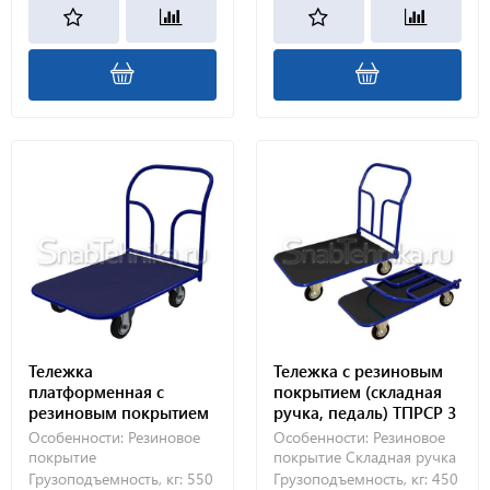
Тележка
Тележка с резиновым
платформенная с
покрытием (складная
резиновым покрытием
ручка, педаль) ТПРСР 3
ТПР 7 (800х1400) 200-Ч
МП (600х1000) 160-Ч
Особенности:
Резиновое
Особенности:
Резиновое
покрытие
покрытие
Складная ручка
Грузоподъемность, кг:
550
Грузоподъемность, кг:
450