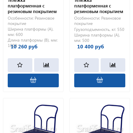
платформенная с
платформенная с
резиновым покрытием
резиновым покрытием
ТПР 3 (600х1000) без
ТПР 1 (500х800) 200-Ч
Особенности:
Резиновое
Особенности:
Резиновое
колес
покрытие
покрытие
Ширина платформы (А),
Грузоподъемность, кг:
550
мм:
600
Ширина платформы (А),
Длина платформы (В), мм:
мм:
500
1000
10 260 руб
10 400 руб