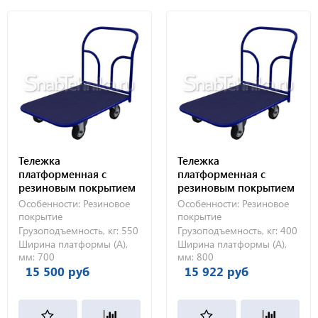
Тележка
Тележка
платформенная с
платформенная с
резиновым покрытием
резиновым покрытием
ТПР 5 (700х1200) 200-Ч
ТПР 6 (800х1200) 160-Ч
Особенности:
Резиновое
Особенности:
Резиновое
покрытие
покрытие
Грузоподъемность, кг:
550
Грузоподъемность, кг:
400
Ширина платформы (А),
Ширина платформы (А),
мм:
700
мм:
800
15 500 руб
15 922 руб