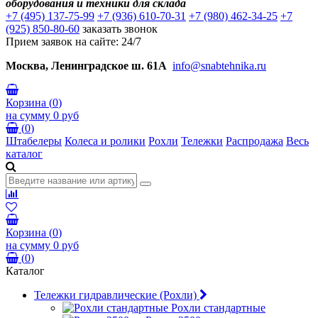
оборудования и техники для склада
+7 (495) 137-75-99
+7 (936) 610-70-31
+7 (980) 462-34-25
+7
(925) 850-80-60
заказать звонок
Прием заявок на сайте: 24/7
Москва, Ленинградское ш. 61А
info@snabtehnika.ru
Корзина
(
0
)
на сумму
0 руб
(
0
)
Штабелеры
Колеса и ролики
Рохли
Тележки
Распродажа
Весь
каталог
Корзина
(
0
)
на сумму
0 руб
(
0
)
Каталог
Тележки гидравлические (Рохли)
Рохли стандартные