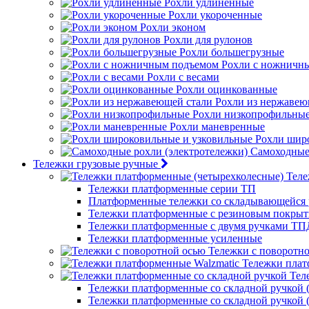
Рохли удлиненные
Рохли укороченные
Рохли эконом
Рохли для рулонов
Рохли большегрузные
Рохли с ножничн
Рохли с весами
Рохли оцинкованные
Рохли из нержавею
Рохли низкопрофильны
Рохли маневренные
Рохли шир
Самоходные 
Тележки грузовые ручные
Теле
Тележки платформенные серии ТП
Платформенные тележки со складывающейся 
Тележки платформенные с резиновым покры
Тележки платформенные с двумя ручками ТП
Тележки платформенные усиленные
Тележки с поворотн
Тележки плат
Тел
Тележки платформенные со складной ручкой (
Тележки платформенные со складной ручкой (