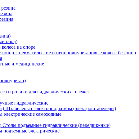
 резина
резина
резина
зина)
ый обод)
 колеса на опоре
Пневматические и пенополиуретановые колеса без опор
а
атные и медицинские
 полиуретан)
еса и ролики для гидравлических тележек
учные гидравлические
Штабелеры с электроподъемом (электроштабелеры)
ы электрические самоходные
Столы подъемные гидравлические (передвижные)
 подъемные электрические