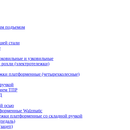
ым подъемом
щей стали
е
оковильные и узковильные
рохли (электротележки)
жки платформенные (четырехколесные)
ручкой
тием ТПР
Д
ой осью
форменные Walzmatic
ежки платформенные со складной ручкой
педаль)
зацеп)