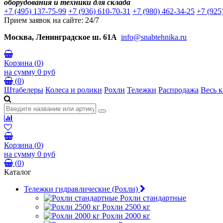
оборудования и техники для склада
+7 (495) 137-75-99
+7 (936) 610-70-31
+7 (980) 462-34-25
+7 (925
Прием заявок на сайте: 24/7
Москва, Ленинградское ш. 61А
info@snabtehnika.ru
Корзина
(
0
)
на сумму
0 руб
(
0
)
Штабелеры
Колеса и ролики
Рохли
Тележки
Распродажа
Весь к
Корзина
(
0
)
на сумму
0 руб
(
0
)
Каталог
Тележки гидравлические (Рохли)
Рохли стандартные
Рохли 2500 кг
Рохли 2000 кг