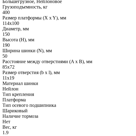
Большегрузное, Нейлоновое
Грузоподъемность, кг
400
Размер платформы (X x Y), мм
114х100
Диаметр, мм
150
Высота (H), мм
190
Ширина шинки (N), мм
50
Расстояние между отверстиями (A x B), мм
85х72
Размер отверстия (b x l), мм
11х19
Материал шинки
Нейлон
Тип крепления
Платформа
Тип осевого подшипника
Шариковый
Наличие тормоза
Нет
Вес, кг
1.9