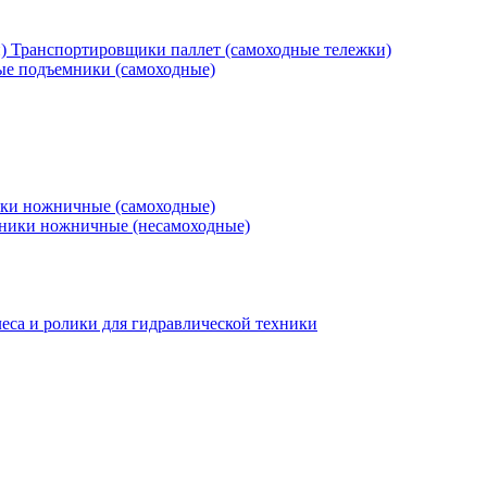
Транспортировщики паллет (самоходные тележки)
е подъемники (самоходные)
ки ножничные (самоходные)
ники ножничные (несамоходные)
еса и ролики для гидравлической техники