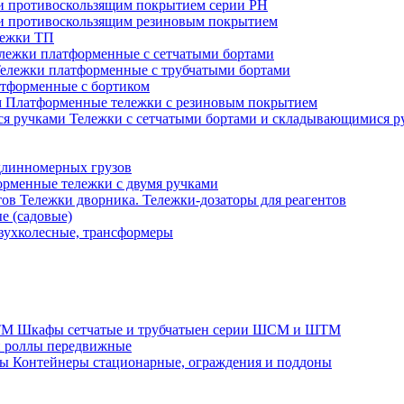
 и противоскользящим покрытием серии PH
 и противоскользящим резиновым покрытием
лежки ТП
лежки платформенные с сетчатыми бортами
ележки платформенные с трубчатыми бортами
тформенные с бортиком
Платформенные тележки с резиновым покрытием
Тележки с сетчатыми бортами и складывающимися р
длинномерных грузов
рменные тележки с двумя ручками
Тележки дворника. Тележки-дозаторы для реагентов
е (садовые)
вухколесные, трансформеры
Шкафы сетчатые и трубчатыен серии ШСМ и ШТМ
и роллы передвижные
Контейнеры стационарные, ограждения и поддоны