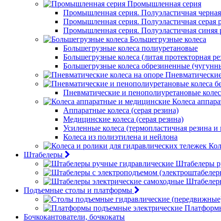
Промышленная серия
Промышленная серия. Полуэластичная черная
Промышленная серия. Полуэластичная серая 
Промышленная серия. Полуэластичная синяя 
Большегрузные колеса
Большегрузные колеса полиуретановые
Большегрузные колеса (литая протекторная ре
Большегрузные колеса обрезиненные (чугунн
Пневматические
Пневматические и пенополиуретановые колес
Колеса аппар
Аппаратные колеса (серая резина)
Медицинские колеса (серая резина)
Усиленные колеса (термопластичная резина и
Колеса из полиэтилена и нейлона
Кол
Штабелеры
Штабелеры р
Штабелер
Подъемные столы и платформы
Платформы
Бочкокантователи, бочкокаты