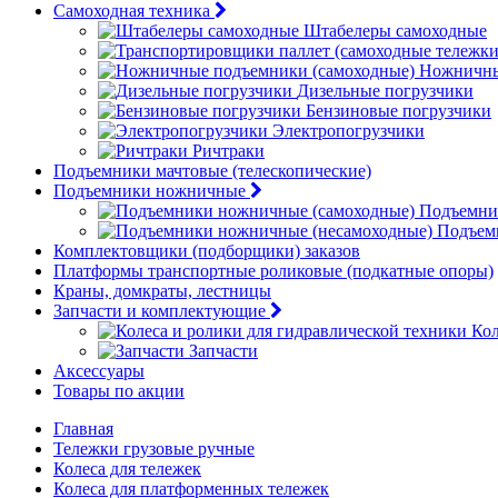
Самоходная техника
Штабелеры самоходные
Ножничны
Дизельные погрузчики
Бензиновые погрузчики
Электропогрузчики
Ричтраки
Подъемники мачтовые (телескопические)
Подъемники ножничные
Подъемни
Подъем
Комплектовщики (подборщики) заказов
Платформы транспортные роликовые (подкатные опоры)
Краны, домкраты, лестницы
Запчасти и комплектующие
Кол
Запчасти
Аксессуары
Товары по акции
Главная
Тележки грузовые ручные
Колеса для тележек
Колеса для платформенных тележек