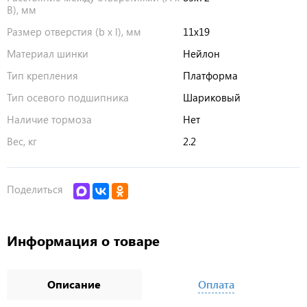
Расстояние между отверстиями (A x
85х72
B), мм
Размер отверстия (b x l), мм
11х19
Материал шинки
Нейлон
Тип крепления
Платформа
Тип осевого подшипника
Шариковый
Наличие тормоза
Нет
Вес, кг
2.2
Поделиться
Информация о товаре
Описание
Оплата