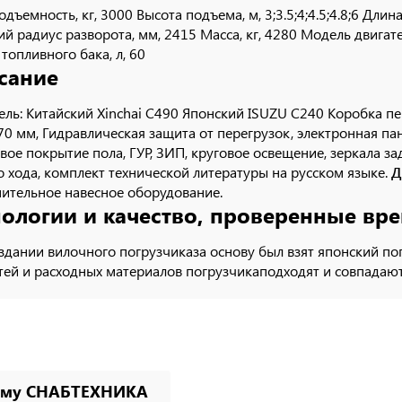
одъемность, кг, 3000 Высота подъема, м, 3;3.5;4;4.5;4.8;6 Дли
й радиус разворота, мм, 2415 Масса, кг, 4280 Модель двигат
топливного бака, л, 60
сание
ель: Китайский Xinchai C490 Японский ISUZU C240 Коробка 
70 мм, Гидравлическая защита от перегрузок, электронная па
вое покрытие пола, ГУР, ЗИП, круговое освещение, зеркала за
о хода, комплект технической литературы на русском языке.
Д
ительное навесное оборудование.
нологии и качество, проверенные вр
здании вилочного погрузчиказа основу был взят японский по
тей и расходных материалов погрузчикаподходят и совпадаю
ему СНАБТЕХНИКА