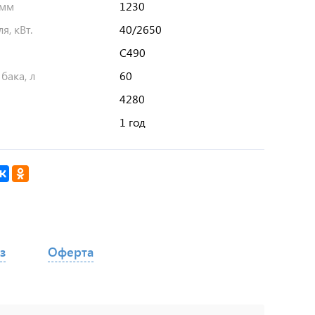
 мм
1230
я, кВт.
40/2650
C490
бака, л
60
4280
1 год
з
Оферта