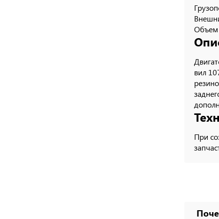
Грузоп
Внешни
Объем 
Опи
Двигат
вил 10
резино
заднег
дополн
Тех
При со
запчас
Поч