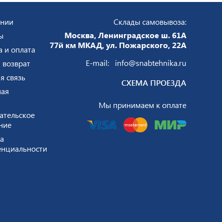
ании
Склады самовывоза:
Москва, Ленинградское ш. 61А
ы
77й км МКАД, ул. Пожарского, 22А
а и оплата
E-mail:
info@snabtehnika.ru
 возврат
я связь
СХЕМА ПРОЕЗДА
ая
Мы принимаем к оплате
ательское
ние
а
нциальности