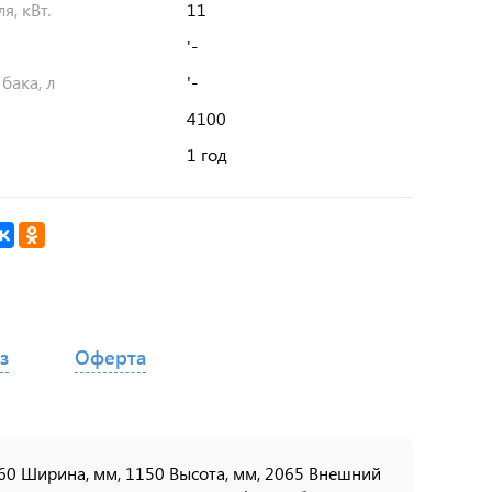
я, кВт.
11
'-
бака, л
'-
4100
1 год
з
Оферта
360 Ширина, мм, 1150 Высота, мм, 2065 Внешний