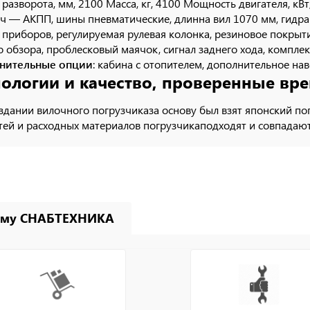
 разворота, мм, 2100 Масса, кг, 4100 Мощность двигателя, кВ
ч — АКПП, шины пневматические, длинна вил 1070 мм, гидрав
 приборов, регулируемая рулевая колонка, резиновое покрытие
о обзора, проблесковый маячок, сигнал заднего хода, комплек
нительные опции
: кабина с отопителем, дополнительное на
нологии и качество, проверенные вр
здании вилочного погрузчиказа основу был взят японский по
тей и расходных материалов погрузчикаподходят и совпадаю
ему СНАБТЕХНИКА