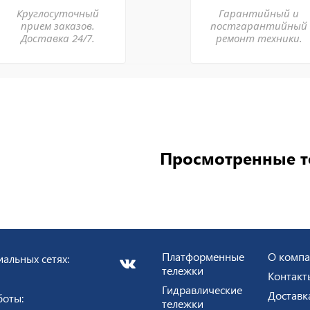
Круглосуточный
Гарантийный и
прием заказов.
постгарантийный
Доставка 24/7.
ремонт техники.
Просмотренные 
Платформенные
О комп
альных сетях:
тележки
Контакт
Гидравлические
Доставк
боты:
тележки