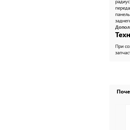
радиус
переда
панель
заднег
Допол
Тех
При со
запчас
Поч