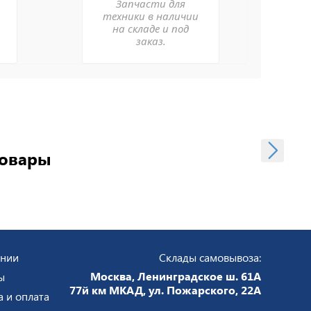
Запчасти для
техники в наличии
на складе и под
заказ.
товары
ании
Склады самовывоза:
Москва, Ленинградское ш. 61А
ы
77й км МКАД, ул. Пожарского, 22А
а и оплата