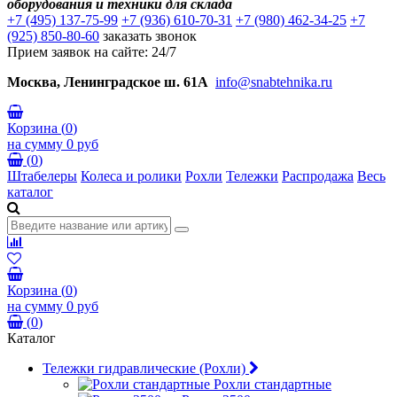
оборудования и техники для склада
+7 (495) 137-75-99
+7 (936) 610-70-31
+7 (980) 462-34-25
+7
(925) 850-80-60
заказать звонок
Прием заявок на сайте: 24/7
Москва, Ленинградское ш. 61А
info@snabtehnika.ru
Корзина
(
0
)
на сумму
0 руб
(
0
)
Штабелеры
Колеса и ролики
Рохли
Тележки
Распродажа
Весь
каталог
Корзина
(
0
)
на сумму
0 руб
(
0
)
Каталог
Тележки гидравлические (Рохли)
Рохли стандартные