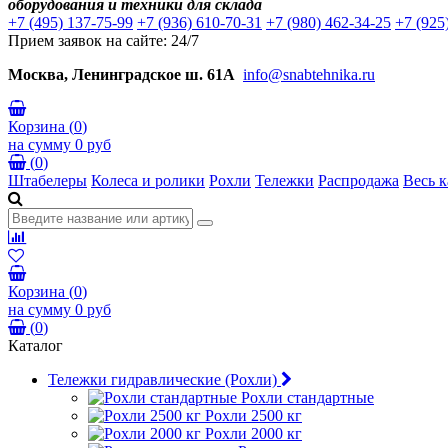
оборудования и техники для склада
+7 (495) 137-75-99
+7 (936) 610-70-31
+7 (980) 462-34-25
+7 (925
Прием заявок на сайте: 24/7
Москва, Ленинградское ш. 61А
info@snabtehnika.ru
Корзина
(
0
)
на сумму
0 руб
(
0
)
Штабелеры
Колеса и ролики
Рохли
Тележки
Распродажа
Весь к
Корзина
(
0
)
на сумму
0 руб
(
0
)
Каталог
Тележки гидравлические (Рохли)
Рохли стандартные
Рохли 2500 кг
Рохли 2000 кг