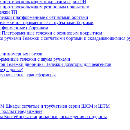
 и противоскользящим покрытием серии PH
 и противоскользящим резиновым покрытием
лежки ТП
лежки платформенные с сетчатыми бортами
ележки платформенные с трубчатыми бортами
тформенные с бортиком
Платформенные тележки с резиновым покрытием
Тележки с сетчатыми бортами и складывающимися р
длинномерных грузов
рменные тележки с двумя ручками
Тележки дворника. Тележки-дозаторы для реагентов
е (садовые)
вухколесные, трансформеры
Шкафы сетчатые и трубчатыен серии ШСМ и ШТМ
и роллы передвижные
Контейнеры стационарные, ограждения и поддоны