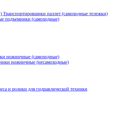
Транспортировщики паллет (самоходные тележки)
е подъемники (самоходные)
ки ножничные (самоходные)
ники ножничные (несамоходные)
еса и ролики для гидравлической техники