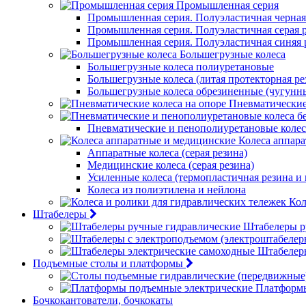
Промышленная серия
Промышленная серия. Полуэластичная черная
Промышленная серия. Полуэластичная серая 
Промышленная серия. Полуэластичная синяя 
Большегрузные колеса
Большегрузные колеса полиуретановые
Большегрузные колеса (литая протекторная ре
Большегрузные колеса обрезиненные (чугунн
Пневматические
Пневматические и пенополиуретановые колес
Колеса аппар
Аппаратные колеса (серая резина)
Медицинские колеса (серая резина)
Усиленные колеса (термопластичная резина и
Колеса из полиэтилена и нейлона
Кол
Штабелеры
Штабелеры р
Штабелер
Подъемные столы и платформы
Платформы
Бочкокантователи, бочкокаты