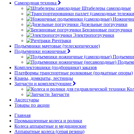
Самоходная техника
Штабелеры самоходные
Ножничны
Дизельные погрузчики
Бензиновые погрузчики
Электропогрузчики
Ричтраки
Подъемники мачтовые (телескопические)
Подъемники ножничные
Подъемни
Подъем
Комплектовщики (подборщики) заказов
Платформы транспортные роликовые (подкатные опоры)
Краны, домкраты, лестницы
Запчасти и комплектующие
Кол
Запчасти
Аксессуары
Товары по акции
Главная
Промышленные колеса и ролики
Колеса аппаратные и медицинские
Аппаратные колеса (серая резина)