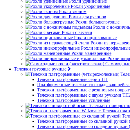
Рохли удлиненные
Рохли укороченные
Рохли эконом
Рохли для рулонов
Рохли большегрузные
Рохли с ножничн
Рохли с весами
Рохли оцинкованные
Рохли из нержавею
Рохли низкопрофильны
Рохли маневренные
Рохли шир
Самоходные 
Тележки грузовые ручные
Теле
Тележки платформенные серии ТП
Платформенные тележки со складывающейся 
Тележки платформенные с резиновым покры
Тележки платформенные с двумя ручками ТП
Тележки платформенные усиленные
Тележки с поворотн
Тележки плат
Тел
Тележки платформенные со складной ручкой (
Тележки платформенные со складной ручкой (