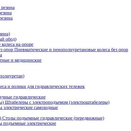
 резина
резина
резина
зина)
ый обод)
 колеса на опоре
Пневматические и пенополиуретановые колеса без опор
а
атные и медицинские
 полиуретан)
еса и ролики для гидравлических тележек
учные гидравлические
Штабелеры с электроподъемом (электроштабелеры)
ы электрические самоходные
Столы подъемные гидравлические (передвижные)
 подъемные электрические