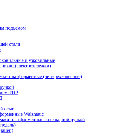
ым подъемом
щей стали
е
оковильные и узковильные
рохли (электротележки)
жки платформенные (четырехколесные)
ручкой
тием ТПР
Д
ой осью
форменные Walzmatic
ежки платформенные со складной ручкой
педаль)
зацеп)