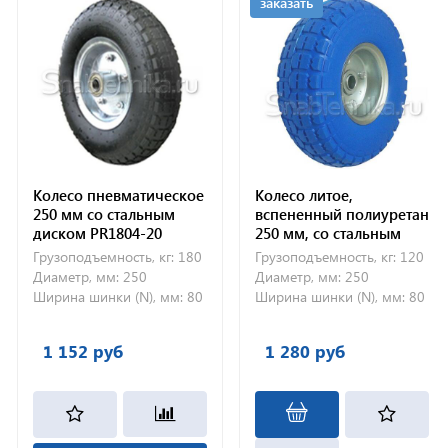
заказать
Колесо пневматическое
Колесо литое,
250 мм со стальным
вспененный полиуретан
диском PR1804-20
250 мм, со стальным
симметричное
диском PV1800,
Грузоподъемность, кг:
180
Грузоподъемность, кг:
120
несимметричное
Диаметр, мм:
250
Диаметр, мм:
250
Ширина шинки (N), мм:
80
Ширина шинки (N), мм:
80
1 152 руб
1 280 руб