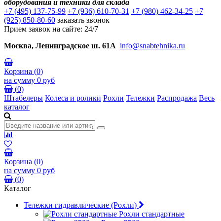
оборудования и техники для склада
+7 (495) 137-75-99
+7 (936) 610-70-31
+7 (980) 462-34-25
+7
(925) 850-80-60
заказать звонок
Прием заявок на сайте: 24/7
Москва, Ленинградское ш. 61А
info@snabtehnika.ru
Корзина
(
0
)
на сумму
0 руб
(
0
)
Штабелеры
Колеса и ролики
Рохли
Тележки
Распродажа
Весь
каталог
Корзина
(
0
)
на сумму
0 руб
(
0
)
Каталог
Тележки гидравлические (Рохли)
Рохли стандартные