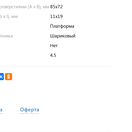
тверстиями (A x B), мм
85х72
 x l), мм
11х19
Платформа
ипника
Шариковый
Нет
4.5
з
Оферта