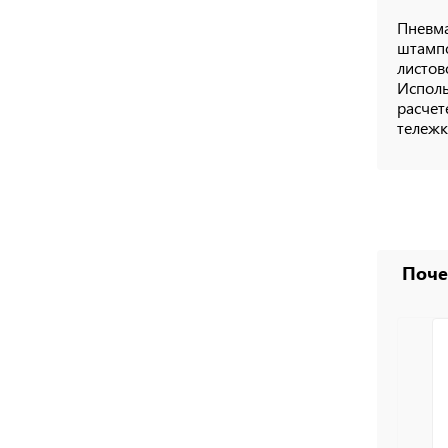
Пневма
штампо
листов
Исполь
расчет
тележк
Поч