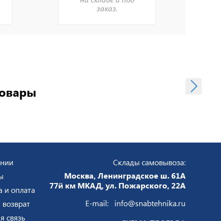
заказ.
товары
ании
Склады самовывоза:
Москва, Ленинградское ш. 61А
ы
77й км МКАД, ул. Пожарского, 22А
а и оплата
E-mail:
info@snabtehnika.ru
 возврат
я связь