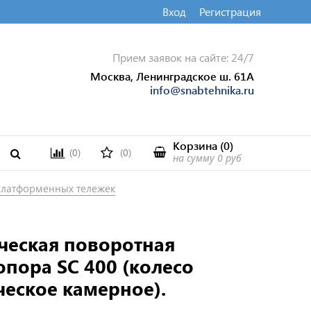
Вход
Регистрация
Прием заявок на сайте: 24/7
Москва, Ленинградское ш. 61А
info@snabtehnika.ru
Корзина
(
0
)
(0)
(0)
на сумму
0 руб
платформенных тележек
ческая поворотная
опора SC 400 (колесо
еское камерное).