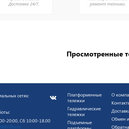
Доставка 24/7.
ремонт техники.
Просмотренные 
Платформенные
О комп
альных сетях:
тележки
Контакт
Гидравлические
Доставк
боты:
тележки
Обмен и
00-20:00, Сб 10:00-18.00
Подъемные
tehnika.ru
Обратна
платформы