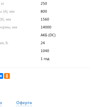
 кг
250
 (А), мм
800
В), мм
1560
формы, мм
14000
АКБ (DC)
я, В.
24
1040
1 год
з
Оферта