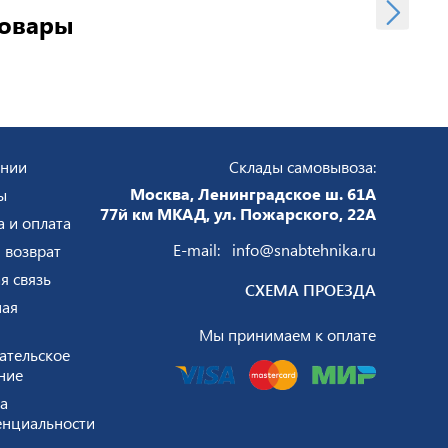
товары
ании
Склады самовывоза:
Москва, Ленинградское ш. 61А
ы
77й км МКАД, ул. Пожарского, 22А
а и оплата
E-mail:
info@snabtehnika.ru
 возврат
я связь
СХЕМА ПРОЕЗДА
ая
Мы принимаем к оплате
ательское
ние
а
нциальности