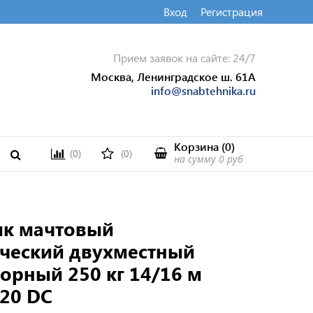
Вход
Регистрация
Прием заявок на сайте: 24/7
Москва, Ленинградское ш. 61А
info@snabtehnika.ru
Корзина
(
0
)
(0)
(0)
на сумму
0 руб
к мачтовый
ический двухместный
орный 250 кг 14/16 м
20 DC