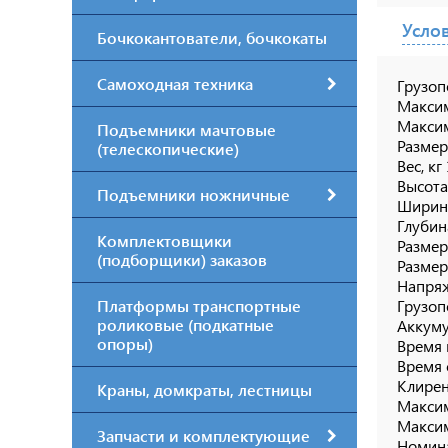
Усло
Бочкокантователи, бочкокаты
Самоходная техника
Грузоп
Максим
Максим
Подъемники мачтовые
Размер
(телескопические)
Вес, кг
Высота
Подъемники ножничные
Ширина
Глубин
Комплектовщики
Размер
(подборщики) заказов
Размер
Напряж
Платформы транспортные
Грузоп
роликовые (подкатные
Аккуму
опоры)
Время 
Время 
Клирен
Краны, домкраты, лестницы
Максим
Максим
Запчасти и комплектующие
Номина