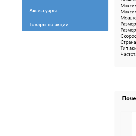
Максим
Аксессуары
Максим
Мощнос
Размер
Товары по акции
Размер
Скорос
Страна
Тип ак
Частот
Поч