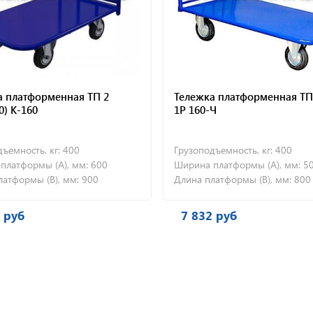
а платформенная ТП 2
Тележка платформенная ТП
0) К-160
1Р 160-Ч
ъемность, кг:
400
Грузоподъемность, кг:
400
платформы (А), мм:
600
Ширина платформы (А), мм:
5
латформы (В), мм:
900
Длина платформы (В), мм:
800
 руб
7 832 руб