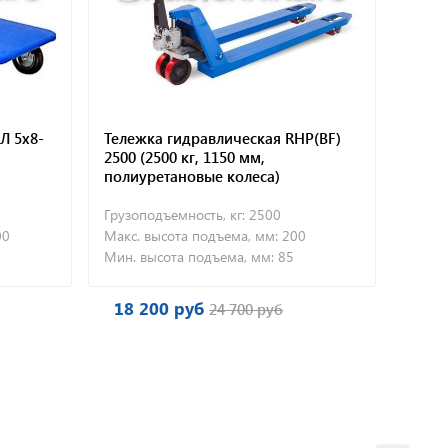
Л 5х8-
Тележка гидравлическая RHP(BF)
2500 (2500 кг, 1150 мм,
полиуретановые колеса)
Грузоподъемность, кг:
2500
00
Макс. высота подъема, мм:
200
Мин. высота подъема, мм:
85
18 200 руб
24 700 руб