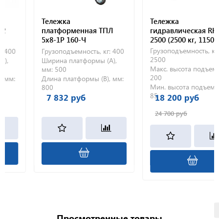
Тележка
Тележка
я ТП 2
платформенная ТПЛ
гидравлическа
60
5х8-1Р 160-Ч
2500 (2500 кг, 
полиуретанов
Грузоподъемност
ь, кг:
400
Грузоподъемность, кг:
400
колеса)
2500
рмы (А),
Ширина платформы (А),
Макс. высота по
мм:
500
200
ы (В), мм:
Длина платформы (В), мм:
Мин. высота по
800
85
7 832 руб
18 200 руб
24 700 руб
Просмотренные товары