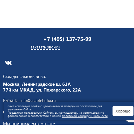
+7 (495) 137-75-99
заказать звонок
Склады самовывоза:
Москва, Ленинградское ш. 61А
77й км МКАД, ул. Пожарского, 22А
E-mail:
info@snabtehnika.ru
Сайт использует cookie с целью анализа поведения посетителей для
улучшения Сайта.
Хорошо
Продолжая пользоваться Сайтом, вы соглашаетесь на использование
файлов cookie в соответствии с нашей
политикой конфиденциальности
.
СХЕМА ПРОЕЗДА
Мы принимаем к оплате