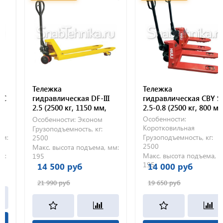
Тележка
Тележка
гидравлическая DF-III
гидравлическая CBY SD
2.5 (2500 кг, 1150 мм,
2.5-0.8 (2500 кг, 800 мм,
полиуретановые
полиуретановые
Особенности:
Особенности:
Эконом
колеса)
колеса)
Коротковильная
Грузоподъемность, кг:
:
Грузоподъемность, кг:
2500
2500
Макс. высота подъема, мм:
Макс. высота подъема, мм:
195
195
14 500 руб
14 000 руб
21 990 руб
19 650 руб