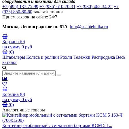
оборудования и техники для склада
+7 (495) 137-75-99
+7 (936) 610-70-31
+7 (980) 462-34-25
+7
(925) 850-80-60
заказать звонок
Прием заявок на сайте: 24/7
Москва, Ленинградское ш. 61А
info@snabtehnika.ru
Корзина
(
0
)
на сумму
0 руб
(
0
)
Штабелеры
Колеса и ролики
Рохли
Тележки
Распродажа
Весь
каталог
Корзина
(
0
)
на сумму
0 руб
(
0
)
Аналогичные товары
Контейнер мобильный с сетчатыми бортами КСМ 5 1...