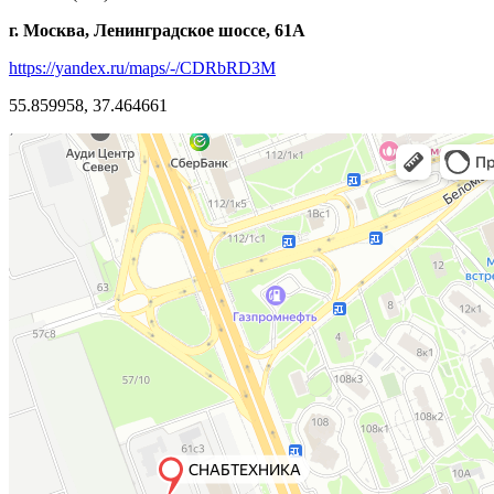
г. Москва, Ленинградское шоссе, 61А
https://yandex.ru/maps/-/CDRbRD3M
55.859958, 37.464661