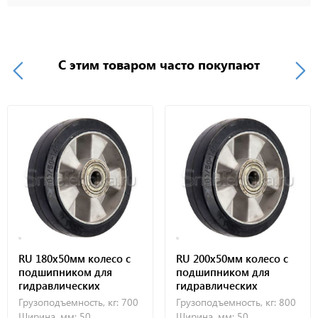
С этим товаром часто покупают
RU 180х50мм колесо с
RU 200х50мм колесо с
подшипником для
подшипником для
гидравлических
гидравлических
тележек
тележек
Грузоподъемность, кг:
700
Грузоподъемность, кг:
800
Ширина, мм:
50
Ширина, мм:
50