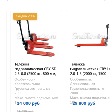
скидка 29%
Тележка
Тележка
гидравлическая CBY SD
гидравлическая CBY LC
2.5-0.8 (2500 кг, 800 мм,
2.0-1.5 (2000 кг, 1500
полиуретановые
мм, полиуретановые
Особенности:
Особенности:
колеса)
колеса)
Коротковильная
Длинновильная
Грузоподъемность, кг:
Грузоподъемность, кг:
2500
2000
Макс. высота подъема, мм:
Макс. высота подъема, мм:
195
185
14 000 руб
29 800 руб
19 650 руб