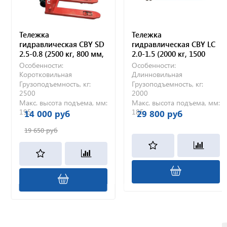
Тележка
Тележка
гидравлическая CBY SD
гидравлическая CBY LC
2.5-0.8 (2500 кг, 800 мм,
2.0-1.5 (2000 кг, 1500
полиуретановые
мм, полиуретановые
Особенности:
Особенности:
колеса)
колеса)
Коротковильная
Длинновильная
Грузоподъемность, кг:
Грузоподъемность, кг:
2500
2000
Макс. высота подъема, мм:
Макс. высота подъема, мм:
195
185
14 000 руб
29 800 руб
19 650 руб