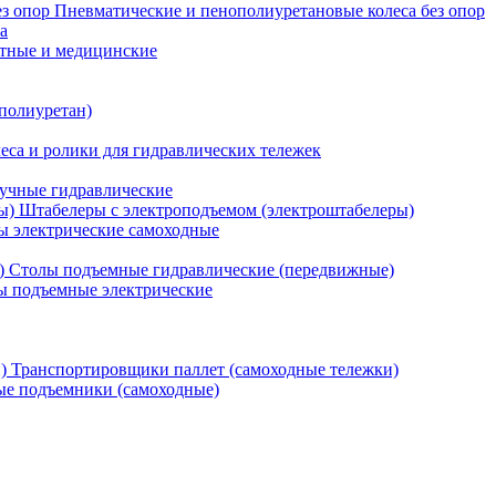
Пневматические и пенополиуретановые колеса без опор
а
атные и медицинские
 полиуретан)
еса и ролики для гидравлических тележек
учные гидравлические
Штабелеры с электроподъемом (электроштабелеры)
ы электрические самоходные
Столы подъемные гидравлические (передвижные)
 подъемные электрические
Транспортировщики паллет (самоходные тележки)
е подъемники (самоходные)