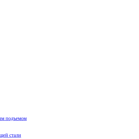
ым подъемом
щей стали