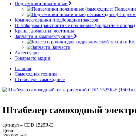
Подъемники ножничные
Подъемни
Подъем
Комплектовщики (подборщики) заказов
Платформы транспортные роликовые (подкатные опоры)
Краны, домкраты, лестницы
Запчасти и комплектующие
Кол
Запчасти
Аксессуары
Товары по акции
Главная
Самоходная техника
Штабелеры самоходные
Штабелер самоходный электрич
артикул –
CDD 1525R-E
Цена
270 000 руб