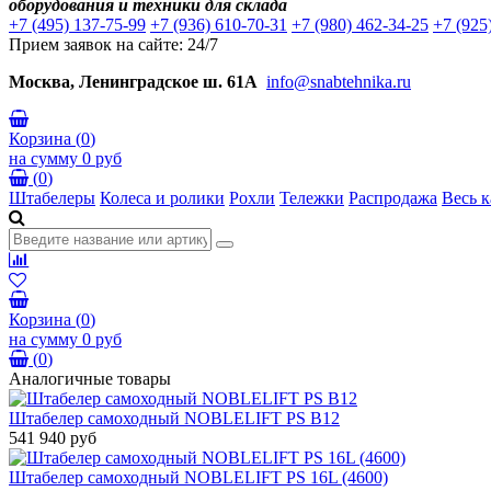
оборудования и техники для склада
+7 (495) 137-75-99
+7 (936) 610-70-31
+7 (980) 462-34-25
+7 (925
Прием заявок на сайте: 24/7
Москва, Ленинградское ш. 61А
info@snabtehnika.ru
Корзина
(
0
)
на сумму
0 руб
(
0
)
Штабелеры
Колеса и ролики
Рохли
Тележки
Распродажа
Весь к
Корзина
(
0
)
на сумму
0 руб
(
0
)
Аналогичные товары
Штабелер самоходный NOBLELIFT PS B12
541 940 руб
Штабелер самоходный NOBLELIFT PS 16L (4600)