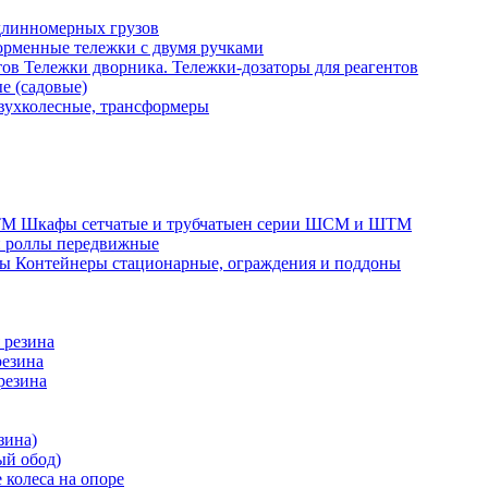
длинномерных грузов
рменные тележки с двумя ручками
Тележки дворника. Тележки-дозаторы для реагентов
е (садовые)
вухколесные, трансформеры
Шкафы сетчатые и трубчатыен серии ШСМ и ШТМ
и роллы передвижные
Контейнеры стационарные, ограждения и поддоны
 резина
резина
резина
зина)
ый обод)
 колеса на опоре