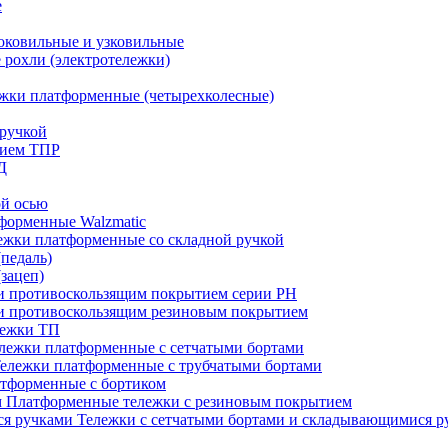
е
оковильные и узковильные
рохли (электротележки)
жки платформенные (четырехколесные)
ручкой
тием ТПР
Д
ой осью
форменные Walzmatic
ежки платформенные со складной ручкой
педаль)
зацеп)
 и противоскользящим покрытием серии PH
 и противоскользящим резиновым покрытием
лежки ТП
лежки платформенные с сетчатыми бортами
ележки платформенные с трубчатыми бортами
тформенные с бортиком
Платформенные тележки с резиновым покрытием
Тележки с сетчатыми бортами и складывающимися р