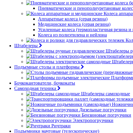
Пневматические и пенополиуретановые колес
Колеса аппар
Аппаратные колеса (серая резина)
Медицинские колеса (серая резина)
Усиленные колеса (термопластичная резина и
Колеса из полиэтилена и нейлона
Кол
Штабелеры
Штабелеры р
Штабелер
Подъемные столы и платформы
Платформы
Бочкокантователи, бочкокаты
Самоходная техника
Штабелеры самоходные
Ножничны
Дизельные погрузчики
Бензиновые погрузчики
Электропогрузчики
Ричтраки
Подъемники мачтовые (телескопические)