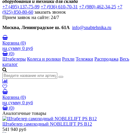
оборудования и техники для склада
+7 (495) 137-75-99
+7 (936) 610-70-31
+7 (980) 462-34-25
+7
(925) 850-80-60
заказать звонок
Прием заявок на сайте: 24/7
Москва, Ленинградское ш. 61А
info@snabtehnika.ru
Корзина
(
0
)
на сумму
0 руб
(
0
)
Штабелеры
Колеса и ролики
Рохли
Тележки
Распродажа
Весь
каталог
Корзина
(
0
)
на сумму
0 руб
(
0
)
Аналогичные товары
Штабелер самоходный NOBLELIFT PS B12
541 940 руб