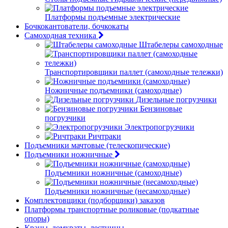
Платформы подъемные электрические
Бочкокантователи, бочкокаты
Самоходная техника
Штабелеры самоходные
Транспортировщики паллет (самоходные тележки)
Ножничные подъемники (самоходные)
Дизельные погрузчики
Бензиновые
погрузчики
Электропогрузчики
Ричтраки
Подъемники мачтовые (телескопические)
Подъемники ножничные
Подъемники ножничные (самоходные)
Подъемники ножничные (несамоходные)
Комплектовщики (подборщики) заказов
Платформы транспортные роликовые (подкатные
опоры)
Краны, домкраты, лестницы