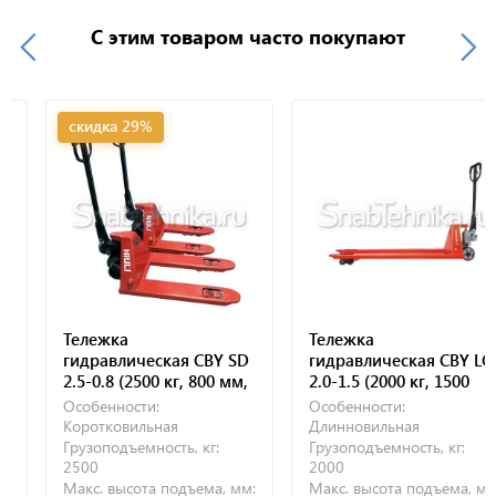
С этим товаром часто покупают
скидка 29%
Тележка
Тележка
гидравлическая CBY SD
гидравлическая CBY LC
2.5-0.8 (2500 кг, 800 мм,
2.0-1.5 (2000 кг, 1500
полиуретановые
мм, полиуретановые
Особенности:
Особенности:
колеса)
колеса)
Коротковильная
Длинновильная
Грузоподъемность, кг:
Грузоподъемность, кг:
2500
2000
Макс. высота подъема, мм:
Макс. высота подъема, мм: