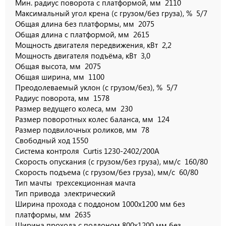
Мин. радиус поворота с платформой, мм
2110
Максимальный угол крена (с грузом/без груза), %
5/7
Общая длина без платформы, мм
2075
Общая длина с платформой, мм
2615
Мощность двигателя передвижения, кВт
2,2
Мощность двигателя подъёма, кВт
3,0
Общая высота, мм
2075
Общая ширина, мм
1100
Преодолеваемый уклон (с грузом/без), %
5/7
Радиус поворота, мм
1578
Размер ведущего колеса, мм
230
Размер поворотных колес баланса, мм
124
Размер подвилочных роликов, мм
78
Свободный ход
1550
Система контроля
Curtis 1230-2402/200A
Скорость опускания (с грузом/без груза), мм/с
160/80
Скорость подъема (с грузом/без груза), мм/с
60/80
Тип мачты
трехсекционная мачта
Тип привода
электрический
Ширина прохода с поддоном 1000х1200 мм без
платформы, мм
2635
Ширина прохода с поддоном 800х1200 мм без