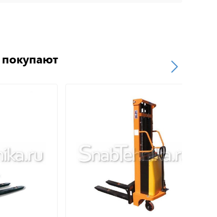
о покупают
ск