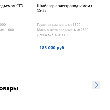
емом CTD
Штабелер с электроподъемом CTD
Тел
15-25
Грузоподъемность, кг:
1500
Осо
1600
Макс. высота подъема, мм:
2500
Гру
Длина вил, мм:
1150
Мак
183 000 руб
1
товары