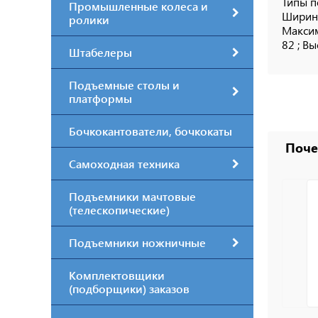
Типы п
Промышленные колеса и
Ширина
ролики
Максим
82 ; Вы
Штабелеры
Подъемные столы и
платформы
Бочкокантователи, бочкокаты
Поч
Самоходная техника
Подъемники мачтовые
(телескопические)
Подъемники ножничные
Комплектовщики
(подборщики) заказов