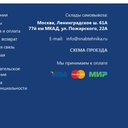
ании
Склады самовывоза:
Москва, Ленинградское ш. 61А
ы
77й км МКАД, ул. Пожарского, 22А
а и оплата
E-mail:
info@snabtehnika.ru
 возврат
я связь
СХЕМА ПРОЕЗДА
ая
Мы принимаем к оплате
ательское
ние
а
нциальности