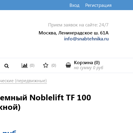
Вход
Регистрация
Прием заявок на сайте: 24/7
Москва, Ленинградское ш. 61А
info@snabtehnika.ru
Корзина
(
0
)
(0)
(0)
на сумму
0 руб
ческие (передвижные)
емный Noblelift TF 100
жной)