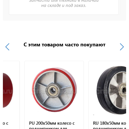
на складе и под заказ.
С этим товаром часто покупают
с
PU 200х50мм колесо с
RU 180х50мм колесо
подшипником для
подшипником для