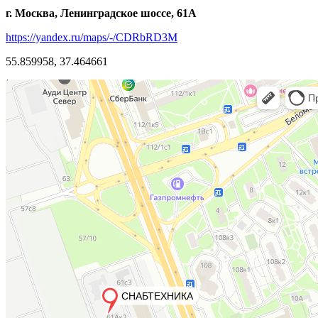
г. Москва, Ленинградское шоссе, 61А
https://yandex.ru/maps/-/CDRbRD3M
55.859958, 37.464661