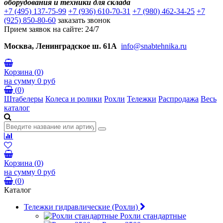
оборудования и техники для склада
+7 (495) 137-75-99
+7 (936) 610-70-31
+7 (980) 462-34-25
+7
(925) 850-80-60
заказать звонок
Прием заявок на сайте: 24/7
Москва, Ленинградское ш. 61А
info@snabtehnika.ru
Корзина
(
0
)
на сумму
0 руб
(
0
)
Штабелеры
Колеса и ролики
Рохли
Тележки
Распродажа
Весь
каталог
Корзина
(
0
)
на сумму
0 руб
(
0
)
Каталог
Тележки гидравлические (Рохли)
Рохли стандартные