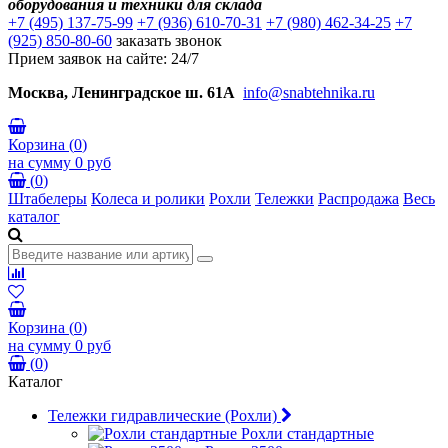
оборудования и техники для склада
+7 (495) 137-75-99
+7 (936) 610-70-31
+7 (980) 462-34-25
+7
(925) 850-80-60
заказать звонок
Прием заявок на сайте: 24/7
Москва, Ленинградское ш. 61А
info@snabtehnika.ru
Корзина
(
0
)
на сумму
0 руб
(
0
)
Штабелеры
Колеса и ролики
Рохли
Тележки
Распродажа
Весь
каталог
Корзина
(
0
)
на сумму
0 руб
(
0
)
Каталог
Тележки гидравлические (Рохли)
Рохли стандартные