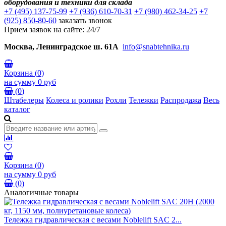
оборудования и техники для склада
+7 (495) 137-75-99
+7 (936) 610-70-31
+7 (980) 462-34-25
+7
(925) 850-80-60
заказать звонок
Прием заявок на сайте: 24/7
Москва, Ленинградское ш. 61А
info@snabtehnika.ru
Корзина
(
0
)
на сумму
0 руб
(
0
)
Штабелеры
Колеса и ролики
Рохли
Тележки
Распродажа
Весь
каталог
Корзина
(
0
)
на сумму
0 руб
(
0
)
Аналогичные товары
Тележка гидравлическая с весами Noblelift SAC 2...