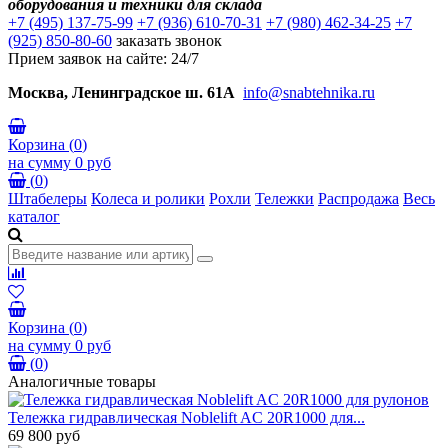
оборудования и техники для склада
+7 (495) 137-75-99
+7 (936) 610-70-31
+7 (980) 462-34-25
+7
(925) 850-80-60
заказать звонок
Прием заявок на сайте: 24/7
Москва, Ленинградское ш. 61А
info@snabtehnika.ru
Корзина
(
0
)
на сумму
0 руб
(
0
)
Штабелеры
Колеса и ролики
Рохли
Тележки
Распродажа
Весь
каталог
Корзина
(
0
)
на сумму
0 руб
(
0
)
Аналогичные товары
Тележка гидравлическая Noblelift AC 20R1000 для...
69 800 руб