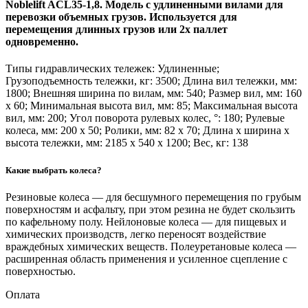
Noblelift ACL35-1,8. Модель с удлиненными вилами для
перевозки объемных грузов. Используется для
перемещения длинных грузов или 2х паллет
одновременно.
Типы гидравлических тележек: Удлиненные;
Грузоподъемность тележки, кг: 3500; Длина вил тележки, мм:
1800; Внешняя ширина по вилам, мм: 540; Размер вил, мм: 160
х 60; Минимальная высота вил, мм: 85; Максимальная высота
вил, мм: 200; Угол поворота рулевых колес, °: 180; Рулевые
колеса, мм: 200 х 50; Ролики, мм: 82 х 70; Длина х ширина х
высота тележки, мм: 2185 х 540 х 1200; Вес, кг: 138
Какие выбрать колеса?
Резиновые колеса — для бесшумного перемещения по грубым
поверхностям и асфальту, при этом резина не будет скользить
по кафельному полу. Нейлоновые колеса — для пищевых и
химических производств, легко переносят воздействие
враждебных химических веществ. Полеуретановые колеса —
расширенная область применения и усиленное сцепление с
поверхностью.
Оплата