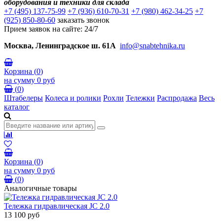
оборудования и техники для склада
+7 (495) 137-75-99
+7 (936) 610-70-31
+7 (980) 462-34-25
+7
(925) 850-80-60
заказать звонок
Прием заявок на сайте: 24/7
Москва, Ленинградское ш. 61А
info@snabtehnika.ru
Корзина
(
0
)
на сумму
0 руб
(
0
)
Штабелеры
Колеса и ролики
Рохли
Тележки
Распродажа
Весь
каталог
Корзина
(
0
)
на сумму
0 руб
(
0
)
Аналогичные товары
Тележка гидравлическая JC 2.0
13 100 руб