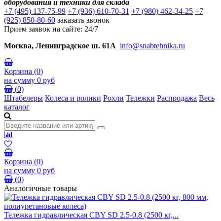
оборудования и техники для склада
+7 (495) 137-75-99
+7 (936) 610-70-31
+7 (980) 462-34-25
+7
(925) 850-80-60
заказать звонок
Прием заявок на сайте: 24/7
Москва, Ленинградское ш. 61А
info@snabtehnika.ru
Корзина
(
0
)
на сумму
0 руб
(
0
)
Штабелеры
Колеса и ролики
Рохли
Тележки
Распродажа
Весь
каталог
Корзина
(
0
)
на сумму
0 руб
(
0
)
Аналогичные товары
Тележка гидравлическая CBY SD 2.5-0.8 (2500 кг,...