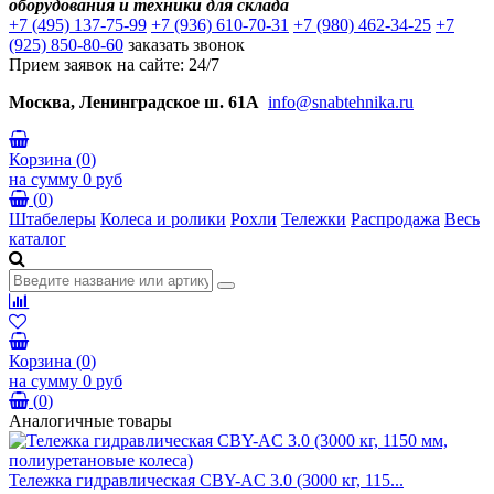
оборудования и техники для склада
+7 (495) 137-75-99
+7 (936) 610-70-31
+7 (980) 462-34-25
+7
(925) 850-80-60
заказать звонок
Прием заявок на сайте: 24/7
Москва, Ленинградское ш. 61А
info@snabtehnika.ru
Корзина
(
0
)
на сумму
0 руб
(
0
)
Штабелеры
Колеса и ролики
Рохли
Тележки
Распродажа
Весь
каталог
Корзина
(
0
)
на сумму
0 руб
(
0
)
Аналогичные товары
Тележка гидравлическая CBY-AC 3.0 (3000 кг, 115...