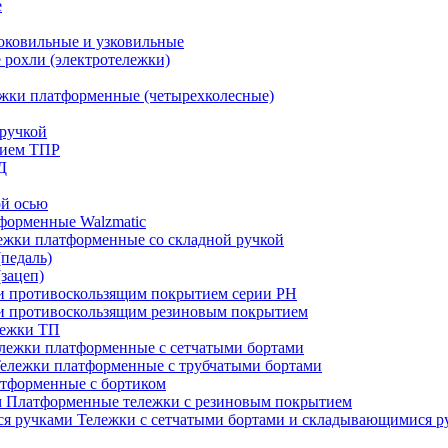
е
оковильные и узковильные
рохли (электротележки)
жки платформенные (четырехколесные)
ручкой
тием ТПР
Д
ой осью
форменные Walzmatic
ежки платформенные со складной ручкой
педаль)
зацеп)
 и противоскользящим покрытием серии PH
 и противоскользящим резиновым покрытием
лежки ТП
лежки платформенные с сетчатыми бортами
ележки платформенные с трубчатыми бортами
тформенные с бортиком
Платформенные тележки с резиновым покрытием
Тележки с сетчатыми бортами и складывающимися р