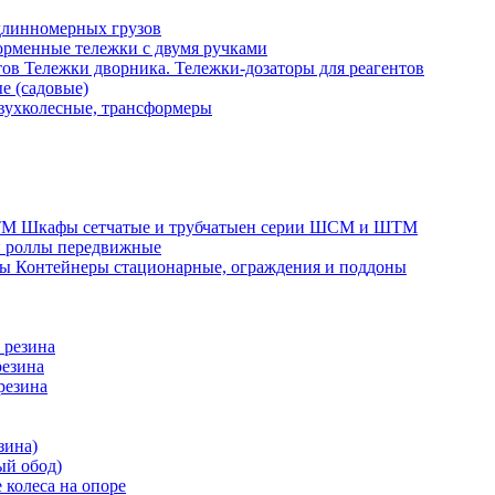
длинномерных грузов
рменные тележки с двумя ручками
Тележки дворника. Тележки-дозаторы для реагентов
е (садовые)
вухколесные, трансформеры
Шкафы сетчатые и трубчатыен серии ШСМ и ШТМ
и роллы передвижные
Контейнеры стационарные, ограждения и поддоны
 резина
резина
резина
зина)
ый обод)
 колеса на опоре