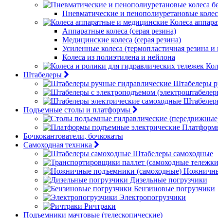
Пневматические и пенополиуретановые колес
Колеса аппар
Аппаратные колеса (серая резина)
Медицинские колеса (серая резина)
Усиленные колеса (термопластичная резина и
Колеса из полиэтилена и нейлона
Кол
Штабелеры
Штабелеры р
Штабелер
Подъемные столы и платформы
Платформы
Бочкокантователи, бочкокаты
Самоходная техника
Штабелеры самоходные
Ножничны
Дизельные погрузчики
Бензиновые погрузчики
Электропогрузчики
Ричтраки
Подъемники мачтовые (телескопические)