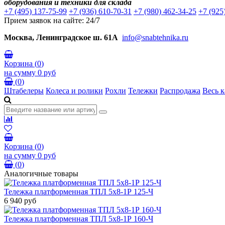
оборудования и техники для склада
+7 (495) 137-75-99
+7 (936) 610-70-31
+7 (980) 462-34-25
+7 (925
Прием заявок на сайте: 24/7
Москва, Ленинградское ш. 61А
info@snabtehnika.ru
Корзина
(
0
)
на сумму
0 руб
(
0
)
Штабелеры
Колеса и ролики
Рохли
Тележки
Распродажа
Весь к
Корзина
(
0
)
на сумму
0 руб
(
0
)
Аналогичные товары
Тележка платформенная ТПЛ 5х8-1Р 125-Ч
6 940 руб
Тележка платформенная ТПЛ 5х8-1Р 160-Ч