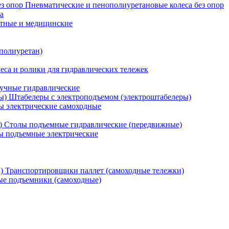
Пневматические и пенополиуретановые колеса без опор
а
атные и медицинские
 полиуретан)
еса и ролики для гидравлических тележек
учные гидравлические
Штабелеры с электроподъемом (электроштабелеры)
ы электрические самоходные
Столы подъемные гидравлические (передвижные)
 подъемные электрические
Транспортировщики паллет (самоходные тележки)
е подъемники (самоходные)