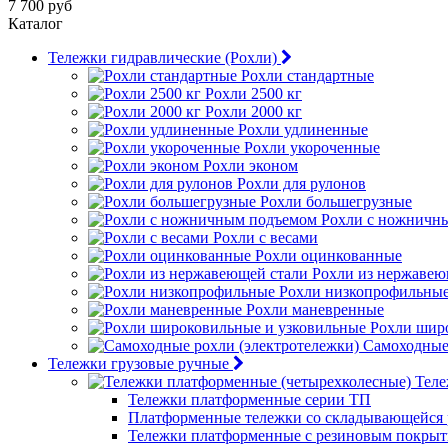
7 700 руб
Каталог
Тележки гидравлические (Рохли)
Рохли стандартные
Рохли 2500 кг
Рохли 2000 кг
Рохли удлиненные
Рохли укороченные
Рохли эконом
Рохли для рулонов
Рохли большегрузные
Рохли с ножничн
Рохли с весами
Рохли оцинкованные
Рохли из нержавею
Рохли низкопрофильны
Рохли маневренные
Рохли шир
Самоходные 
Тележки грузовые ручные
Теле
Тележки платформенные серии ТП
Платформенные тележки со складывающейся 
Тележки платформенные с резиновым покры