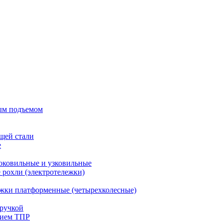
ым подъемом
щей стали
е
оковильные и узковильные
рохли (электротележки)
жки платформенные (четырехколесные)
ручкой
тием ТПР