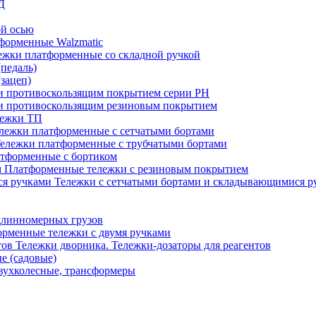
Д
ой осью
форменные Walzmatic
ежки платформенные со складной ручкой
педаль)
зацеп)
 и противоскользящим покрытием серии PH
 и противоскользящим резиновым покрытием
лежки ТП
лежки платформенные с сетчатыми бортами
ележки платформенные с трубчатыми бортами
тформенные с бортиком
Платформенные тележки с резиновым покрытием
Тележки с сетчатыми бортами и складывающимися р
длинномерных грузов
рменные тележки с двумя ручками
Тележки дворника. Тележки-дозаторы для реагентов
е (садовые)
вухколесные, трансформеры