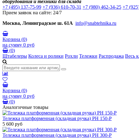
оборудования и техники для склада
+7 (495) 137-75-99
+7 (936) 610-70-31
+7 (980) 462-34-25
+7 (925
Прием заявок на сайте: 24/7
Москва, Ленинградское ш. 61А
info@snabtehnika.ru
Корзина
(
0
)
на сумму
0 руб
(
0
)
Штабелеры
Колеса и ролики
Рохли
Тележки
Распродажа
Весь к
Корзина
(
0
)
на сумму
0 руб
(
0
)
Аналогичные товары
Тележка платформенная (складная ручка) PH 150-P
5 600 руб
Тележка платформенная (складная ручка) PH 300-P