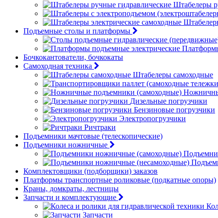
Штабелеры р
Штабелер
Подъемные столы и платформы
Платформы
Бочкокантователи, бочкокаты
Самоходная техника
Штабелеры самоходные
Ножничны
Дизельные погрузчики
Бензиновые погрузчики
Электропогрузчики
Ричтраки
Подъемники мачтовые (телескопические)
Подъемники ножничные
Подъемни
Подъем
Комплектовщики (подборщики) заказов
Платформы транспортные роликовые (подкатные опоры)
Краны, домкраты, лестницы
Запчасти и комплектующие
Кол
Запчасти