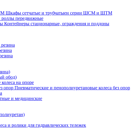
Шкафы сетчатые и трубчатыен серии ШСМ и ШТМ
и роллы передвижные
Контейнеры стационарные, ограждения и поддоны
 резина
резина
резина
зина)
ый обод)
 колеса на опоре
Пневматические и пенополиуретановые колеса без опор
а
атные и медицинские
 полиуретан)
еса и ролики для гидравлических тележек