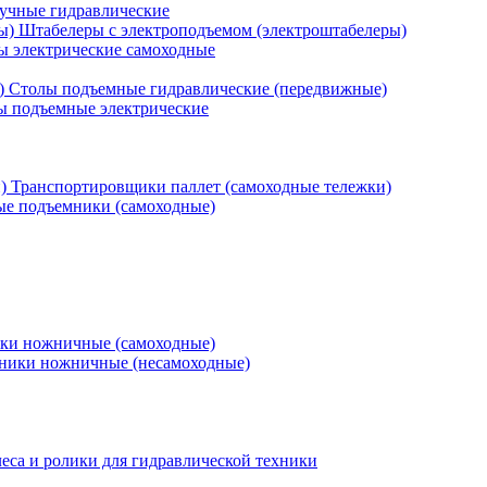
учные гидравлические
Штабелеры с электроподъемом (электроштабелеры)
ы электрические самоходные
Столы подъемные гидравлические (передвижные)
 подъемные электрические
Транспортировщики паллет (самоходные тележки)
е подъемники (самоходные)
ки ножничные (самоходные)
ники ножничные (несамоходные)
еса и ролики для гидравлической техники