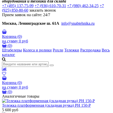
оборудования и техники для склада
+7 (495) 137-75-99
+7 (936) 610-70-31
+7 (980) 462-34-25
+7
(925) 850-80-60
заказать звонок
Прием заявок на сайте: 24/7
Москва, Ленинградское ш. 61А
info@snabtehnika.ru
Корзина
(
0
)
на сумму
0 руб
(
0
)
Штабелеры
Колеса и ролики
Рохли
Тележки
Распродажа
Весь
каталог
Корзина
(
0
)
на сумму
0 руб
(
0
)
Аналогичные товары
Тележка платформенная (складная ручка) PH 150-P
5 600 руб