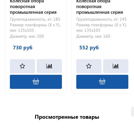
Колесная опора
Колесная опора
поворотная
поворотная
промышленная серия
промышленная серия
SC 200
SC 160
Грузоподъемность, кг:
185
Грузоподъемность, кг:
145
Размер платформы (X x Y),
Размер платформы (X x Y),
мм:
135х105
мм:
135х105
Диаметр, мм:
200
Диаметр, мм:
160
730 руб
552 руб
Просмотренные товары