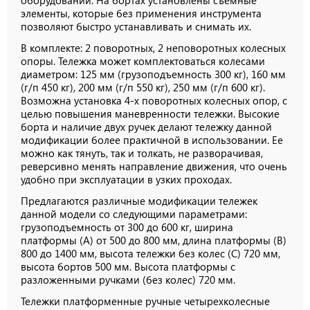
оборудовании. На бортах у
становлены съемные
элементы, которые без применения инструмента
позволяют быстро устанавливать и снимать их.
В комплекте: 2 поворотных, 2 неповоротных колесных
опоры. Тележка может комплектоваться колесами
диаметром: 125 мм (грузоподъемность 300 кг), 160 мм
(г/п 450 кг), 200 мм (г/п 550 кг), 250 мм (г/п 600 кг).
Возможна установка 4-х поворотных колесных опор, с
целью повышения маневренности тележки. Высокие
борта и наличие двух ручек делают тележку данной
модификации более практичной в использовании. Ее
можно как тянуть, так и толкать, не разворачивая,
реверсивно менять направление движения, что очень
удобно при эксплуатации в узких проходах.
Предлагаются различные модификации тележек
данной модели со следующими параметрами:
грузоподъемность от 300 до 600 кг, ширина
платформы (А) от 500 до 800 мм, длина платформы (В)
800 до 1400 мм, высота тележки без колес (С) 720 мм,
высота бортов 500 мм.
Высота платформы с
разложенными ручками (без колес) 720 мм.
Тележки платформенные ручные четырехколесные