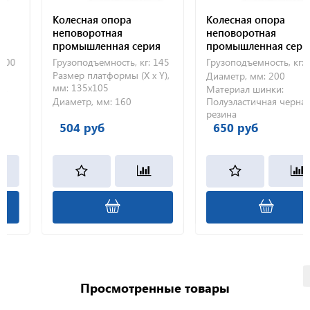
Колесная опора
Колесная опора
неповоротная
неповоротная
промышленная серия
промышленная серия
FC 160
FC 200
0
Грузоподъемность, кг:
145
Грузоподъемность, кг:
18
Размер платформы (X x Y),
Диаметр, мм:
200
мм:
135х105
Материал шинки:
Диаметр, мм:
160
Полуэластичная черная
резина
504 руб
650 руб
Просмотренные товары