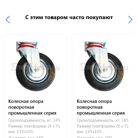
С этим товаром часто покупают
Колесная опора
Колесная опора
поворотная
поворотная
промышленная серия
промышленная серия
SC 160
SC 200
Грузоподъемность, кг:
145
Грузоподъемность, кг:
185
Размер платформы (X x Y),
Размер платформы (X x Y),
мм:
135х105
мм:
135х105
Диаметр, мм:
160
Диаметр, мм:
200