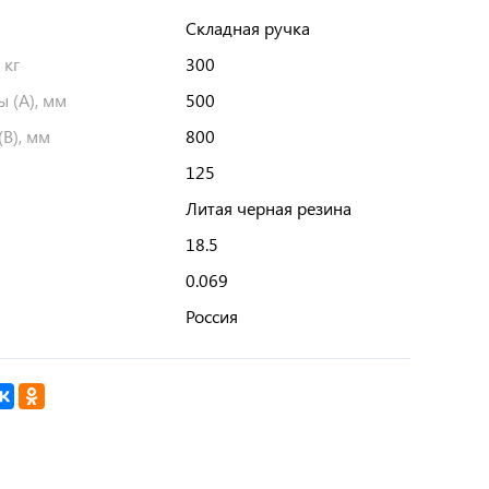
Складная ручка
 кг
300
 (А), мм
500
В), мм
800
125
Литая черная резина
18.5
0.069
Россия