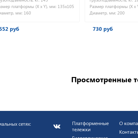
 платформы (X x Y), мм:
135х105
Размер платформы (X x Y), м
р, мм:
160
Диаметр, мм:
200
 руб
730 руб
Просмотренные 
Платформенные
О комп
альных сетях:
тележки
Контакт
Гидравлические