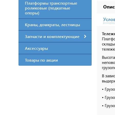
Платформы транспортные
Опис
роликовые (подкатные
опоры)
Усло
Краны, домкраты, лестницы
Тележ
Запчасти и комплектующие
Платфо
склады
Аксессуары
тележк
Высота
Товары по акции
непово
грузоп
В зави
выдер
• Груз
• Груз
• Груз