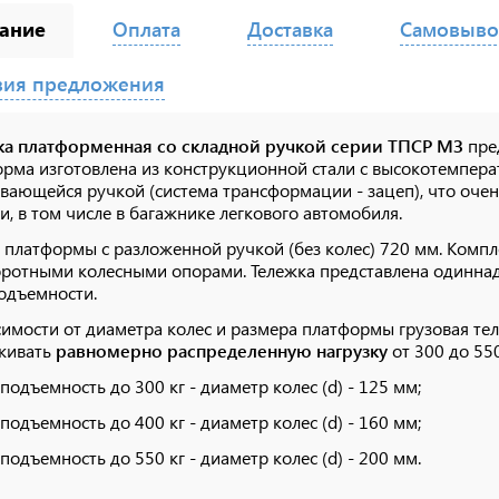
ание
Оплата
Доставка
Самовыво
вия предложения
ка платформенная со складной ручкой серии ТПСР МЗ
пре
рма изготовлена из конструкционной стали с высокотемпер
вающейся ручкой (система трансформации - зацеп), что оче
и, в том числе в багажнике легкового автомобиля.
 платформы с разложенной ручкой (без колес) 720 мм. Компл
ротными колесными опорами. Тележка представлена одинна
одъемности.
симости от диаметра колес и размера платформы грузовая т
живать
равномерно распределенную нагрузку
от 300 до 550
оподъемность до 300 кг - диаметр колес (d) - 125 мм;
оподъемность до 400 кг - диаметр колес (d) - 160 мм;
оподъемность до 550 кг - диаметр колес (d) - 200 мм.