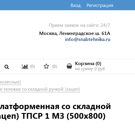
Вход
Регистрация
Прием заявок на сайте: 24/7
Москва, Ленинградское ш. 61А
info@snabtehnika.ru
Корзина
(
0
)
(0)
(0)
на сумму
0 руб
колесные)
 тележки со складной ручкой (зацеп)
платформенная со складной
ацеп) ТПСР 1 МЗ (500х800)