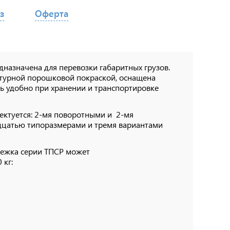
з
Оферта
дназначена для перевозки габаритных грузов.
атурной порошковой покраской, оснащена
нь удобно при хранении и транспортировке
ектуется: 2-мя поворотными и 2-мя
дцатью типоразмерами и тремя вариантами
ележка серии ТПСР может
 кг: