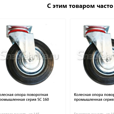
С этим товаром част
ная опора поворотная
Колесная опора поворотн
шленная серия SC 160
промышленная серия SC 
одъемность, кг:
145
Грузоподъемность, кг:
185