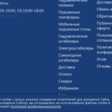
Доставк
боты:
тележки
Обмен и
00-20:00, Сб 10:00-18.00
Подъемные
tehnika.ru
Обратна
платформы
Публичн
Мобильные
оферта
подъемные столы
Пользов
Гидравлические
соглаше
штабелеры
Политик
Электроштабелеры
конфиде
Самоходные
Устав
штабелеры
Отзывы
Доставка
Оплата
Скидки
Избранное
Блог
т cookie с целью анализа поведения посетителей для улучшения Сайта.
й характер и не является публичной офертой.
Политика ко
зоваться Сайтом, вы соглашаетесь на использование файлов cookie в
 нашей
политикой конфиденциальности
.