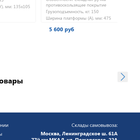
противоскользящее покрытие
про
м:
135х105
Грузоподъемность, кг:
150
Груз
Ширина платформы (А), мм:
475
Шир
5 600 руб
7 
товары
ании
Склады самовывоза:
Москва, Ленинградское ш. 61А
ы
77й км МКАД, ул. Пожарского, 22А