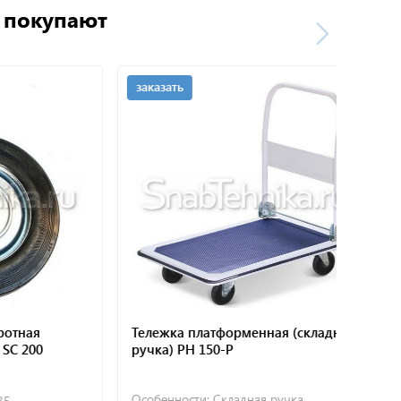
о покупают
заказать
зак
ая
Тележка платформенная (складная
Тел
200
ручка) PH 150-P
руч
Особенности:
Складная ручка
Осо