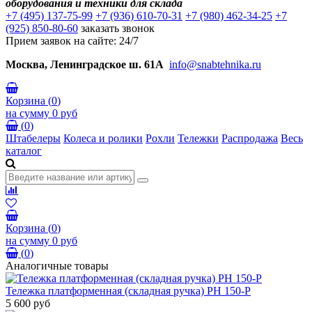
оборудования и техники для склада
+7 (495) 137-75-99
+7 (936) 610-70-31
+7 (980) 462-34-25
+7
(925) 850-80-60
заказать звонок
Прием заявок на сайте: 24/7
Москва, Ленинградское ш. 61А
info@snabtehnika.ru
Корзина
(
0
)
на сумму
0 руб
(
0
)
Штабелеры
Колеса и ролики
Рохли
Тележки
Распродажа
Весь
каталог
Корзина
(
0
)
на сумму
0 руб
(
0
)
Аналогичные товары
Тележка платформенная (складная ручка) PH 150-P
5 600 руб