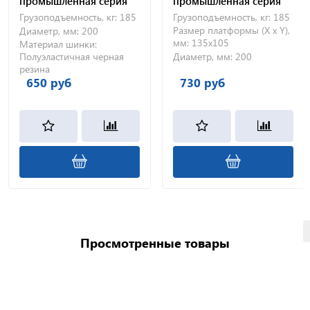
промышленная серия
промышленная серия
FC 200
SC 200
Грузоподъемность, кг:
185
Грузоподъемность, кг:
185
Размер платформы (X x Y),
Диаметр, мм:
200
мм:
135х105
Материал шинки:
Полуэластичная черная
Диаметр, мм:
200
резина
650 руб
730 руб
Просмотренные товары