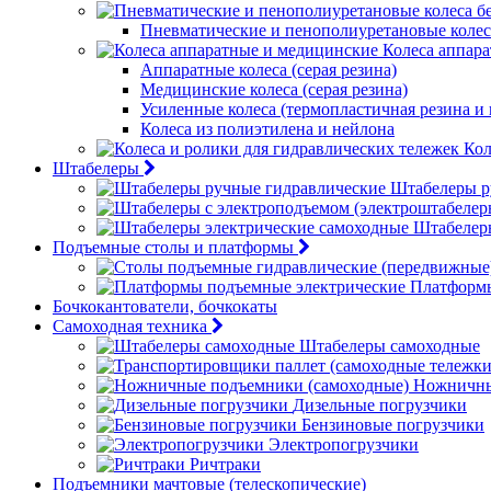
Пневматические и пенополиуретановые колес
Колеса аппар
Аппаратные колеса (серая резина)
Медицинские колеса (серая резина)
Усиленные колеса (термопластичная резина и
Колеса из полиэтилена и нейлона
Кол
Штабелеры
Штабелеры р
Штабелер
Подъемные столы и платформы
Платформы
Бочкокантователи, бочкокаты
Самоходная техника
Штабелеры самоходные
Ножничны
Дизельные погрузчики
Бензиновые погрузчики
Электропогрузчики
Ричтраки
Подъемники мачтовые (телескопические)