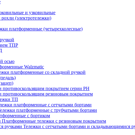
е
оковильные и узковильные
рохли (электротележки)
жки платформенные (четырехколесные)
ручкой
тием ТПР
Д
ой осью
форменные Walzmatic
ежки платформенные со складной ручкой
педаль)
зацеп)
 и противоскользящим покрытием серии PH
 и противоскользящим резиновым покрытием
лежки ТП
лежки платформенные с сетчатыми бортами
ележки платформенные с трубчатыми бортами
тформенные с бортиком
Платформенные тележки с резиновым покрытием
Тележки с сетчатыми бортами и складывающимися р