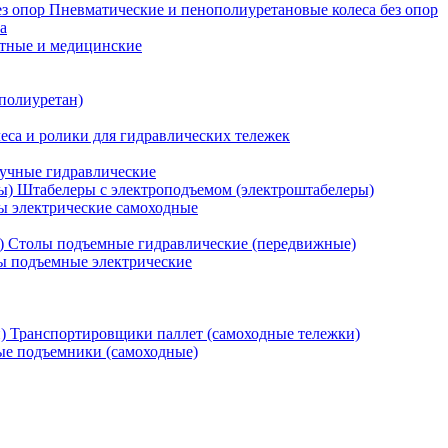
Пневматические и пенополиуретановые колеса без опор
а
атные и медицинские
 полиуретан)
еса и ролики для гидравлических тележек
учные гидравлические
Штабелеры с электроподъемом (электроштабелеры)
ы электрические самоходные
Столы подъемные гидравлические (передвижные)
 подъемные электрические
Транспортировщики паллет (самоходные тележки)
е подъемники (самоходные)