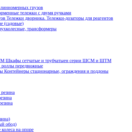
длинномерных грузов
рменные тележки с двумя ручками
Тележки дворника. Тележки-дозаторы для реагентов
е (садовые)
вухколесные, трансформеры
Шкафы сетчатые и трубчатыен серии ШСМ и ШТМ
и роллы передвижные
Контейнеры стационарные, ограждения и поддоны
 резина
резина
резина
зина)
ый обод)
 колеса на опоре