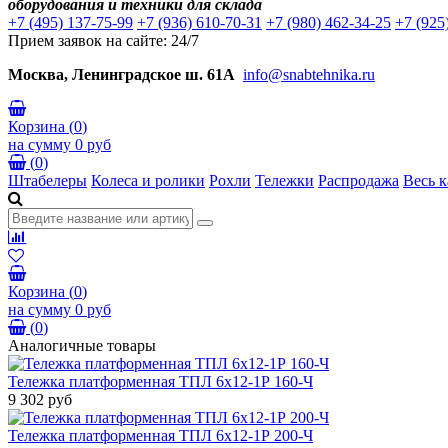
оборудования и техники для склада
+7 (495) 137-75-99
+7 (936) 610-70-31
+7 (980) 462-34-25
+7 (925
Прием заявок на сайте: 24/7
Москва, Ленинградское ш. 61А
info@snabtehnika.ru
Корзина
(
0
)
на сумму
0 руб
(
0
)
Штабелеры
Колеса и ролики
Рохли
Тележки
Распродажа
Весь к
Корзина
(
0
)
на сумму
0 руб
(
0
)
Аналогичные товары
Тележка платформенная ТПЛ 6х12-1Р 160-Ч
9 302 руб
Тележка платформенная ТПЛ 6х12-1Р 200-Ч