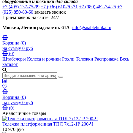
оборудования и техники для склада
+7 (495) 137-75-99
+7 (936) 610-70-31
+7 (980) 462-34-25
+7
(925) 850-80-60
заказать звонок
Прием заявок на сайте: 24/7
Москва, Ленинградское ш. 61А
info@snabtehnika.ru
Корзина
(
0
)
на сумму
0 руб
(
0
)
Штабелеры
Колеса и ролики
Рохли
Тележки
Распродажа
Весь
каталог
Корзина
(
0
)
на сумму
0 руб
(
0
)
Аналогичные товары
Тележка платформенная ТПЛ 7х12-1Р 200-Ч
10 970 руб