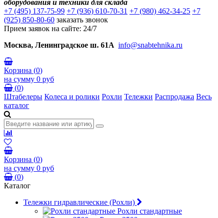
оборудования и техники для склада
+7 (495) 137-75-99
+7 (936) 610-70-31
+7 (980) 462-34-25
+7
(925) 850-80-60
заказать звонок
Прием заявок на сайте: 24/7
Москва, Ленинградское ш. 61А
info@snabtehnika.ru
Корзина
(
0
)
на сумму
0 руб
(
0
)
Штабелеры
Колеса и ролики
Рохли
Тележки
Распродажа
Весь
каталог
Корзина
(
0
)
на сумму
0 руб
(
0
)
Каталог
Тележки гидравлические (Рохли)
Рохли стандартные