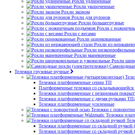
Рохли удлиненные
Рохли укороченные
Рохли эконом
Рохли для рулонов
Рохли большегрузные
Рохли с ножничн
Рохли с весами
Рохли оцинкованные
Рохли из нержавею
Рохли низкопрофильны
Рохли маневренные
Рохли шир
Самоходные 
Тележки грузовые ручные
Теле
Тележки платформенные серии ТП
Платформенные тележки со складывающейся 
Тележки платформенные с резиновым покры
Тележки платформенные с двумя ручками ТП
Тележки платформенные усиленные
Тележки с поворотн
Тележки плат
Тел
Тележки платформенные со складной ручкой (
Тележки платформенные со складной ручкой (