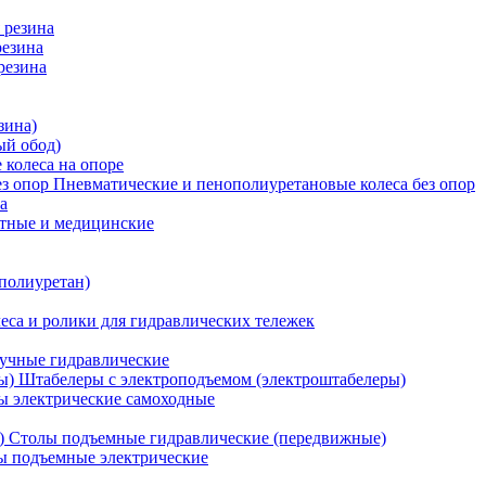
 резина
резина
резина
зина)
ый обод)
 колеса на опоре
Пневматические и пенополиуретановые колеса без опор
а
атные и медицинские
 полиуретан)
еса и ролики для гидравлических тележек
учные гидравлические
Штабелеры с электроподъемом (электроштабелеры)
ы электрические самоходные
Столы подъемные гидравлические (передвижные)
 подъемные электрические