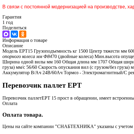
В связи с постоянной модернизацией на производстве, хар
Гарантия
1 год
Поделиться
Информация о товаре
Описание
Модель EPT15 Грузоподъемность кг 1500 Центр тяжести мм 60
опорного колеса мм Ф84
70 (двойные колеса) Мин.высота опущ
Ширина одной вилы мм 160 Общая длина мм 1707 Общая ширина м
груза) мм/с 56/60 Скорость опускания вил (с грузом/без груза)
Аккумулятор В/Ач 24В/60Ач Тормоз - Электромагнитный/С реку
Перевозчик паллет EPT
Перевозчик паллетEPT 15 прост в обращении, имеет встроенны
Оплата
Оплата товара.
Цены на сайте компании "СНАБТЕХНИКА" указаны с учетом НД