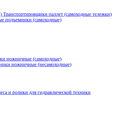
Транспортировщики паллет (самоходные тележки)
е подъемники (самоходные)
ки ножничные (самоходные)
ники ножничные (несамоходные)
еса и ролики для гидравлической техники