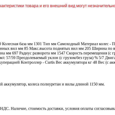
актеристики товара и его внешний вид могут незначительно
0 Колесная база мм 1301 Тип мм Самоходный Материал колес - 
енных вил мм 85 Макс.высота поднятых вил мм 205 Ширина по в
м 697 Радиус разворота мм 1547 Скорость перемещения (с грузо
 мм/с 57/59 Преодолеваемый уклон (с грузом/без груза) % 5/7 Дв
перацией Контроллер - Curtis Вес аккумулятора кг 48 Вес (с 
й аккумулятор, колеса полиуретан и вилы длиной 1150 мм.
С. Наличие, стоимость доставки, условия оплаты согласовыва