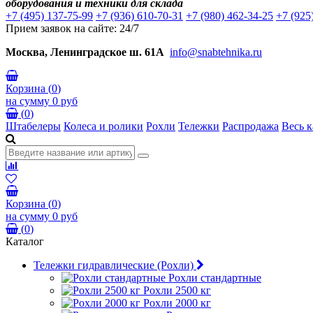
оборудования и техники для склада
+7 (495) 137-75-99
+7 (936) 610-70-31
+7 (980) 462-34-25
+7 (925
Прием заявок на сайте: 24/7
Москва, Ленинградское ш. 61А
info@snabtehnika.ru
Корзина
(
0
)
на сумму
0 руб
(
0
)
Штабелеры
Колеса и ролики
Рохли
Тележки
Распродажа
Весь к
Корзина
(
0
)
на сумму
0 руб
(
0
)
Каталог
Тележки гидравлические (Рохли)
Рохли стандартные
Рохли 2500 кг
Рохли 2000 кг