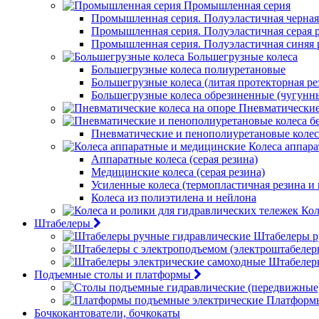
Промышленная серия
Промышленная серия. Полуэластичная черная
Промышленная серия. Полуэластичная серая 
Промышленная серия. Полуэластичная синяя 
Большегрузные колеса
Большегрузные колеса полиуретановые
Большегрузные колеса (литая протекторная ре
Большегрузные колеса обрезиненные (чугунн
Пневматические
Пневматические и пенополиуретановые колес
Колеса аппар
Аппаратные колеса (серая резина)
Медицинские колеса (серая резина)
Усиленные колеса (термопластичная резина и
Колеса из полиэтилена и нейлона
Кол
Штабелеры
Штабелеры р
Штабелер
Подъемные столы и платформы
Платформы
Бочкокантователи, бочкокаты