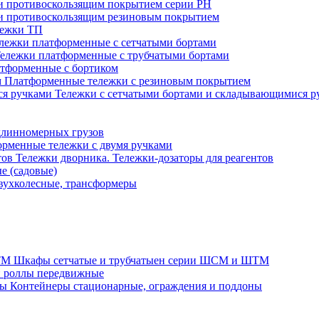
 и противоскользящим покрытием серии PH
 и противоскользящим резиновым покрытием
лежки ТП
лежки платформенные с сетчатыми бортами
ележки платформенные с трубчатыми бортами
тформенные с бортиком
Платформенные тележки с резиновым покрытием
Тележки с сетчатыми бортами и складывающимися р
длинномерных грузов
рменные тележки с двумя ручками
Тележки дворника. Тележки-дозаторы для реагентов
е (садовые)
вухколесные, трансформеры
Шкафы сетчатые и трубчатыен серии ШСМ и ШТМ
и роллы передвижные
Контейнеры стационарные, ограждения и поддоны