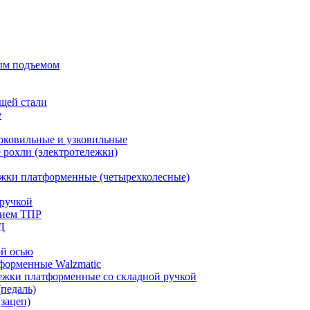
ым подъемом
щей стали
е
оковильные и узковильные
рохли (электротележки)
жки платформенные (четырехколесные)
ручкой
тием ТПР
Д
ой осью
форменные Walzmatic
ежки платформенные со складной ручкой
педаль)
зацеп)