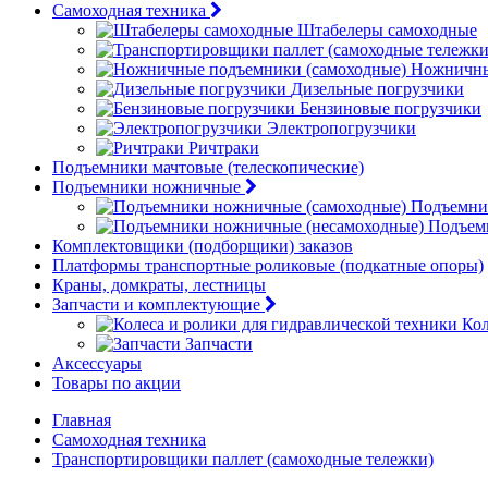
Самоходная техника
Штабелеры самоходные
Ножничны
Дизельные погрузчики
Бензиновые погрузчики
Электропогрузчики
Ричтраки
Подъемники мачтовые (телескопические)
Подъемники ножничные
Подъемни
Подъем
Комплектовщики (подборщики) заказов
Платформы транспортные роликовые (подкатные опоры)
Краны, домкраты, лестницы
Запчасти и комплектующие
Кол
Запчасти
Аксессуары
Товары по акции
Главная
Самоходная техника
Транспортировщики паллет (самоходные тележки)