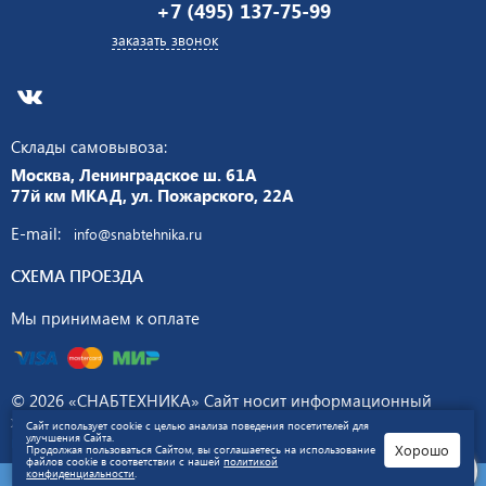
+7 (495) 137-75-99
заказать звонок
Склады самовывоза:
Москва, Ленинградское ш. 61А
77й км МКАД, ул. Пожарского, 22А
E-mail:
info@snabtehnika.ru
СХЕМА ПРОЕЗДА
Мы принимаем к оплате
© 2026 «СНАБТЕХНИКА» Сайт носит информационный
характер и не является публичной офертой.
Политика
Сайт использует cookie с целью анализа поведения посетителей для
улучшения Сайта.
конфиденциальности
Хорошо
Продолжая пользоваться Сайтом, вы соглашаетесь на использование
файлов cookie в соответствии с нашей
политикой
конфиденциальности
.
Разработка сайта –
Go.Studio